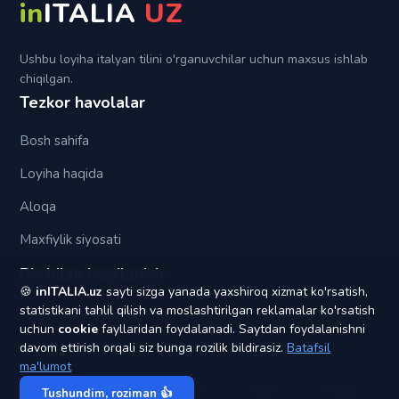
Su
in
ITALIA
UZ
Tra (fra)
Ushbu loyiha italyan tilini o'rganuvchilar uchun maxsus ishlab
chiqilgan.
Tezkor havolalar
Bosh sahifa
Loyiha haqida
Aloqa
Maxfiylik siyosati
Biz bilan bog'lanish
🍪
inITALIA.uz
sayti sizga yanada yaxshiroq xizmat ko'rsatish,
statistikani tahlil qilish va moslashtirilgan reklamalar ko'rsatish
yagonapochta1@gmail.com
uchun
cookie
fayllaridan foydalanadi. Saytdan foydalanishni
davom ettirish orqali siz bunga rozilik bildirasiz.
Batafsil
ma'lumot
© 2020 - 2026
inITALIA UZ
. Barcha huquqlar himoyalangan.
Tushundim, roziman 👍