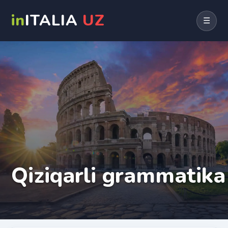
in
ITALIA
UZ
☰
Qiziqarli grammatika