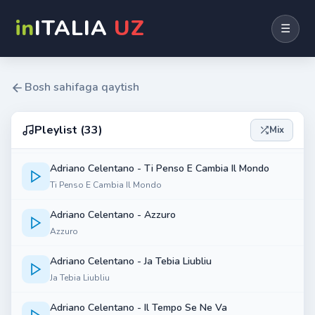
in
ITALIA
UZ
☰
Al Bano vs Romina Power - Ci Sarа
Ci Sarа
Al Bano vs Romina Power - Felicitа
Bosh sahifaga qaytish
Felicitа
Al Bano vs Romina Power - Libertа!
Pleylist (33)
Mix
Libertа!
Adriano Celentano - Ti Penso E Cambia Il Mondo
Ti Penso E Cambia Il Mondo
Adriano Celentano - Azzuro
Azzuro
Adriano Celentano - Ja Tebia Liubliu
Ja Tebia Liubliu
Adriano Celentano - Il Tempo Se Ne Va