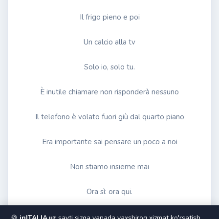
Il frigo pieno e poi
Un calcio alla tv
Solo io, solo tu.
È inutile chiamare non risponderà nessuno
Il telefono è volato fuori giù dal quarto piano
Era importante sai pensare un poco a noi
Non stiamo insieme mai
Ora sì: ora qui.
Soli la pelle come un vestito
🍪
inITALIA.uz
sayti sizga yanada yaxshiroq xizmat ko'rsatish,