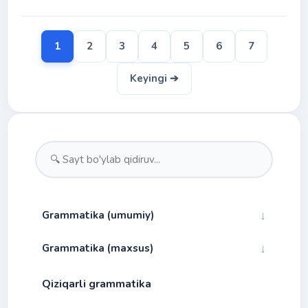
1
2
3
4
5
6
7
Keyingi ➔
↓
Grammatika (umumiy)
↓
Grammatika (maxsus)
↓
Fonetika
Qiziqarli grammatika
Bog'lovchilar
↓
Morfologiya
Alibfo va talaffuz