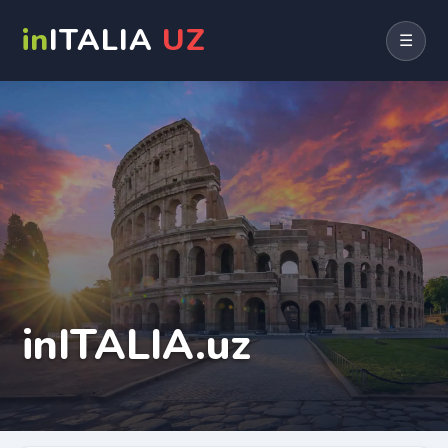
in
ITALIA
UZ
☰
inITALIA.uz