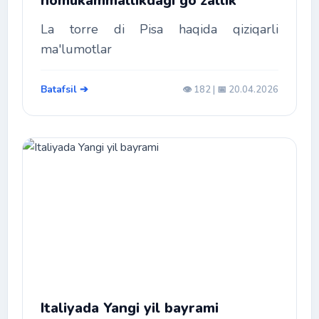
nomukammallikdagi go'zallik
La torre di Pisa haqida qiziqarli
ma'lumotlar
Batafsil ➔
👁️ 182 | 📅 20.04.2026
Italiyada Yangi yil bayrami