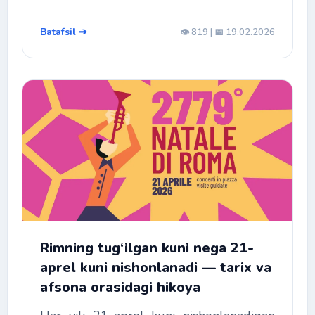
Batafsil ➔
👁️ 819 | 📅 19.02.2026
Rimning tug‘ilgan kuni nega 21-
aprel kuni nishonlanadi — tarix va
afsona orasidagi hikoya