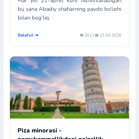
Har yili 21-aprel kuni nishonlanadigan
bu sana Abadiy shaharning paydo bo‘lishi
bilan bog’liq.
Batafsil ➔
👁️ 202 | 📅 21.04.2026
Piza minorasi -