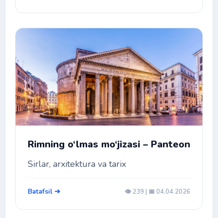
Rimning o‘lmas mo‘jizasi – Panteon
Sirlar, arxitektura va tarix
Batafsil ➔
👁️ 239 | 📅 04.04.2026