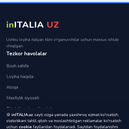
Futuro anteriore
Per
Su
in
ITALIA
UZ
Tra (fra)
Ushbu loyiha italyan tilini o'rganuvchilar uchun maxsus ishlab
chiqilgan.
Tezkor havolalar
Bosh sahifa
Loyiha haqida
Aloqa
Maxfiylik siyosati
Biz bilan bog'lanish
🍪
inITALIA.uz
sayti sizga yanada yaxshiroq xizmat ko'rsatish,
statistikani tahlil qilish va moslashtirilgan reklamalar ko'rsatish
yagonapochta1@gmail.com
uchun
cookie
fayllaridan foydalanadi. Saytdan foydalanishni