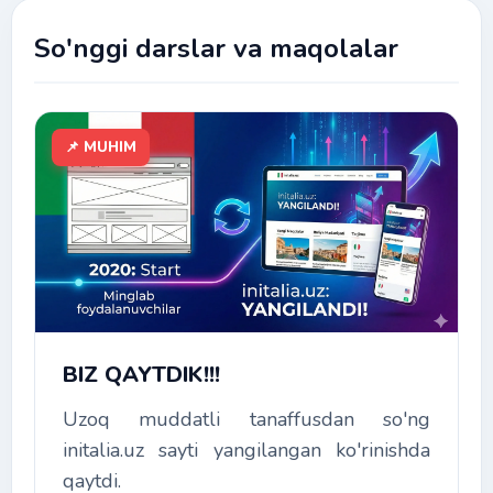
So'nggi darslar va maqolalar
📌 MUHIM
BIZ QAYTDIK!!!
Uzoq muddatli tanaffusdan so'ng
initalia.uz sayti yangilangan ko'rinishda
qaytdi.