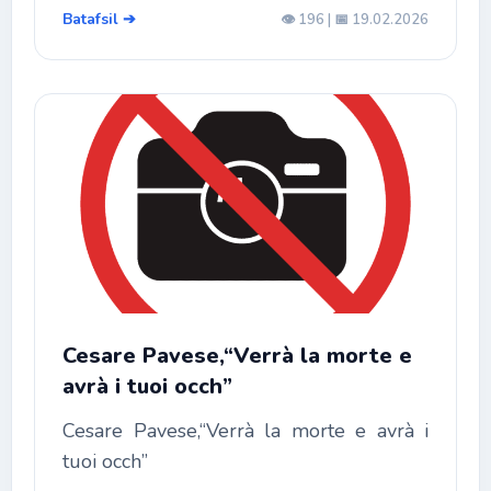
Batafsil ➔
👁️ 196 | 📅 19.02.2026
Cesare Pavese,“Verrà la morte e
avrà i tuoi occh”
Cesare Pavese,“Verrà la morte e avrà i
tuoi occh”