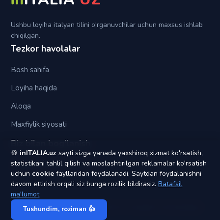
Tra (fra)
Ushbu loyiha italyan tilini o'rganuvchilar uchun maxsus ishlab
chiqilgan.
Tezkor havolalar
Bosh sahifa
Loyiha haqida
Aloqa
Maxfiylik siyosati
Biz bilan bog'lanish
🍪
inITALIA.uz
sayti sizga yanada yaxshiroq xizmat ko'rsatish,
statistikani tahlil qilish va moslashtirilgan reklamalar ko'rsatish
yagonapochta1@gmail.com
uchun
cookie
fayllaridan foydalanadi. Saytdan foydalanishni
davom ettirish orqali siz bunga rozilik bildirasiz.
Batafsil
ma'lumot
© 2020 - 2026
inITALIA UZ
. Barcha huquqlar himoyalangan.
Tushundim, roziman 👍