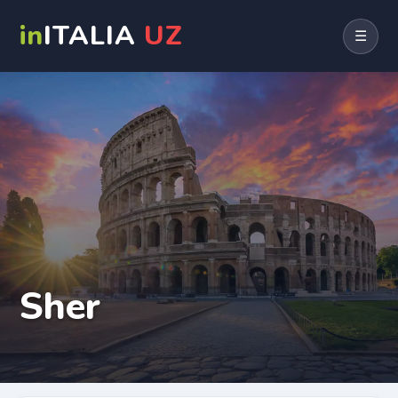
in
ITALIA
UZ
☰
Sher