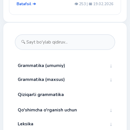
Batafsil ➔
👁️ 253 | 📅 19.02.2026
↓
Grammatika (umumiy)
↓
Grammatika (maxsus)
↓
Fonetika
Qiziqarli grammatika
Bog'lovchilar
↓
Morfologiya
Alibfo va talaffuz
Gap turlari
↓
↓
Qo'shimcha o'rganish uchun
Fe'l mayllari
Bo'g'in
Ot
Gap bo'laklarining gapdagi tartibi
↓
Urg'u
↓
Leksika
Fe'l zamonlari (l'indicativo)
Artikl
Ertaklar
Fe'l mayllari