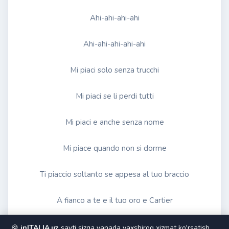
Andrea Bocelli ft. Sarah Brightman - Canto Della Terra
Ahi-ahi-ahi-ahi
.Canto Della Terra
Ahi-ahi-ahi-ahi-ahi
Luciano Pavarotti, Andrea Bocelli - Notte e piscatore
Notte e piscatore
Mi piaci solo senza trucchi
Andrea Bocelli vs Sarah Brightman - Time To Say Goodbye
Time To Say Goodbye
Mi piaci se li perdi tutti
Al Bano vs Romina Power - Tu Soltanto Tu
Mi piaci e anche senza nome
Tu Soltanto Tu
Mi piace quando non si dorme
Al Bano vs Romina Power - Ci Sarа
Ci Sarа
Ti piaccio soltanto se appesa al tuo braccio
Al Bano vs Romina Power - Felicitа
Felicitа
A fianco a te e il tuo oro e Cartier
Al Bano vs Romina Power - Libertа!
Prendi pezzi di me, uno tira l'altro
🍪
inITALIA.uz
sayti sizga yanada yaxshiroq xizmat ko'rsatish,
Libertа!