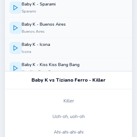
Baby K - Sparami
Sparami
Baby K - Buenos Aires
Buenos Aires
Baby K - Icona
Icona
Baby K - Kiss Kiss Bang Bang
Kiss Kiss Bang Bang
Baby K vs Tiziano Ferro - Killer
Baby K feat. Andres DVICIO - Voglio Ballare Con Te
Voglio Ballare Con Te
Killer
Baby K - Aspettavo Solo Te
Aspettavo Solo Te
Uoh-oh, uoh-oh
Baby K feat. Giusy Ferreri - Roma-Bangkok
Ahi-ahi-ahi-ahi
Roma-Bangkok