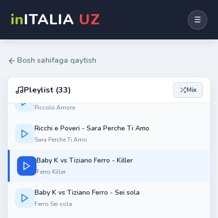
Con te
in
ITALIA
UZ
☰
Toto Cutugno - L'italiano
L'italiano
Bosh sahifaga qaytish
Ricchi e Poveri - Come Vorrei
Come Vorrei
Pleylist (33)
Mix
Ricchi e Poveri - Piccolo Amore
Piccolo Amore
Ricchi e Poveri - Sara Perche Ti Amo
Sara Perche Ti Amo
Baby K vs Tiziano Ferro - Killer
Ferro Killer
Baby K vs Tiziano Ferro - Sei sola
Ferro Sei sola