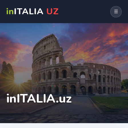
in
ITALIA
UZ
☰
inITALIA.uz