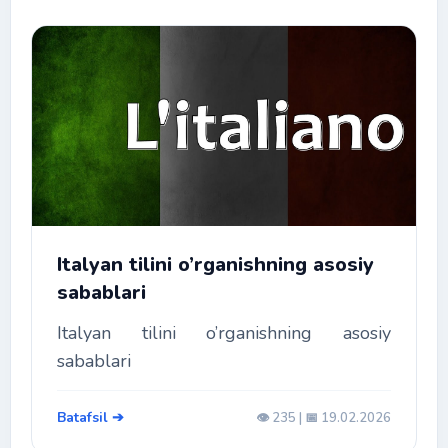
Italyan tilini o’rganishning asosiy
sabablari
Italyan tilini o’rganishning asosiy
sabablari
Batafsil ➔
👁️ 235 | 📅 19.02.2026