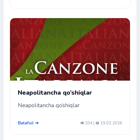
Neapolitancha qo’shiqlar
Neapolitancha qo’shiqlar
Batafsil ➔
👁️ 204 | 📅 19.02.2026