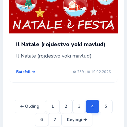
Il Natale (rojdestvo yoki mavlud)
Il Natale (rojdestvo yoki mavlud)
Batafsil ➔
👁️ 239 | 📅 19.02.2026
⬅ Oldingi
1
2
3
4
5
6
7
Keyingi ➔