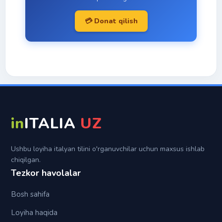
Tezaytishlar
Passato remoto
Con
💳 Donat qilish
Italyan imo-ishoralari
Trapassato prossimo
Da
Topiklar
Trapassato remoto
Di
Futuro semplice
In
Futuro anteriore
Per
Su
in
ITALIA
UZ
Tra (fra)
Ushbu loyiha italyan tilini o'rganuvchilar uchun maxsus ishlab
chiqilgan.
Tezkor havolalar
Bosh sahifa
Loyiha haqida