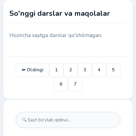
So'nggi darslar va maqolalar
Hozircha saytga darslar qo'shilmagan.
⬅ Oldingi
1
2
3
4
5
6
7