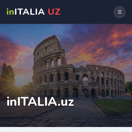
in
ITALIA
UZ
☰
inITALIA.uz