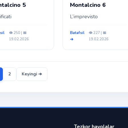
talcino 5
Montalcino 6
ficati
L’imprevisto
sil
Batafsil
👁️ 250 | 📅
👁️ 227 | 📅
19.02.2026
➔
19.02.2026
2
Keyingi ➔
Tezkor havolalar