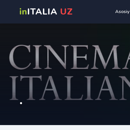
in
ITALIA
UZ
Asosiy
.