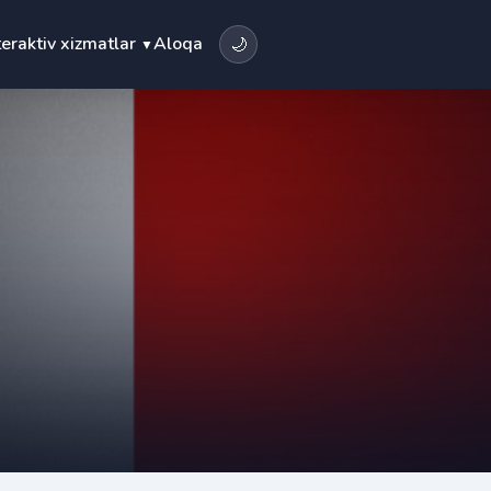
teraktiv xizmatlar
Aloqa
🌙
▼