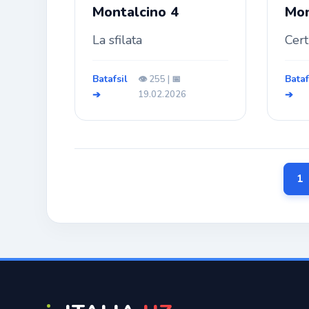
Montalcino 4
Mon
La sfilata
Certi
Batafsil
Bataf
👁️ 255 | 📅
➔
19.02.2026
➔
1