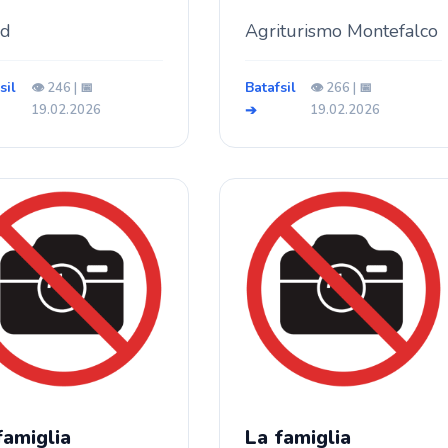
id
Agriturismo Montefalco
sil
Batafsil
👁️ 246 | 📅
👁️ 266 | 📅
19.02.2026
➔
19.02.2026
famiglia
La famiglia