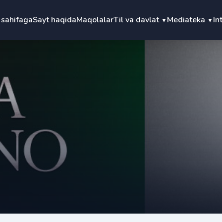
 sahifaga
Sayt haqida
Maqolalar
Til va davlat
Mediateka
In
▼
▼