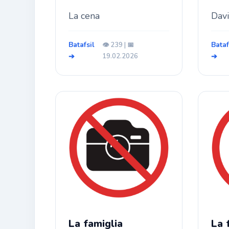
La cena
Dav
Batafsil
Bataf
👁️ 239 | 📅
➔
19.02.2026
➔
La famiglia
La 