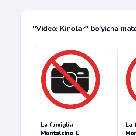
"Video: Kinolar" bo'yicha mate
La famiglia
La 
Montalcino 1
Mon