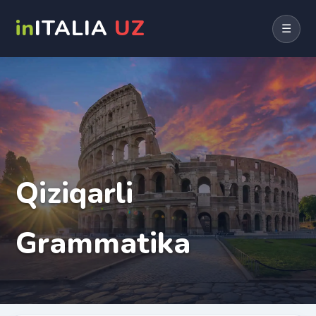
in
ITALIA
UZ
☰
Qiziqarli
Grammatika