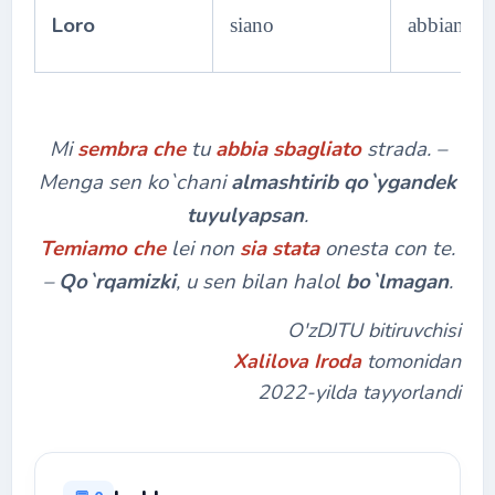
Loro
siano
abbiano
Mi
sembra che
tu
abbia sbagliato
strada. –
Menga sen ko`chani
almashtirib qo`ygandek
tuyulyapsan
.
Temiamo che
lei non
sia stata
onesta con te.
–
Qo`rqamizki
, u sen bilan halol
bo`lmagan
.
O'zDJTU bitiruvchisi
Xalilova Iroda
tomonidan
2022-yilda tayyorlandi