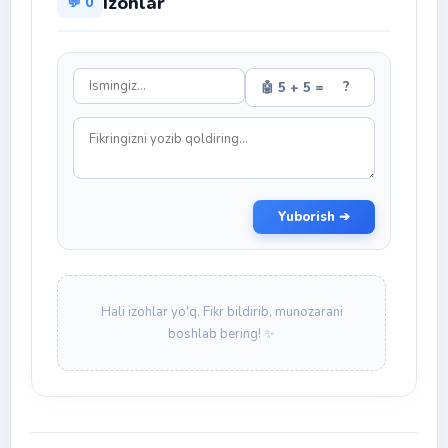
Izohlar
💬 0
🤖 5 + 5 =
Yuborish ➔
Hali izohlar yo'q. Fikr bildirib, munozarani
boshlab bering! ✨