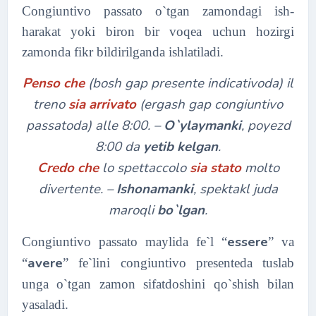
Congiuntivo passato o`tgan zamondagi ish-
harakat yoki biron bir voqea uchun hozirgi
zamonda fikr bildirilganda ishlatiladi.
Penso che
(
bosh gap presente indicativoda) il
treno
sia arrivato
(ergash gap congiuntivo
passatoda) alle 8:00. –
O`ylaymanki
, poyezd
8:00 da
yetib kelgan
.
Credo che
lo spettaccolo
sia stato
molto
divertente. –
Ishonamanki
, spektakl juda
maroqli
bo`lgan
.
essere
Congiuntivo passato maylida fe`l “
” va
avere
“
” fe`lini congiuntivo presenteda tuslab
unga o`tgan zamon sifatdoshini qo`shish bilan
yasaladi.