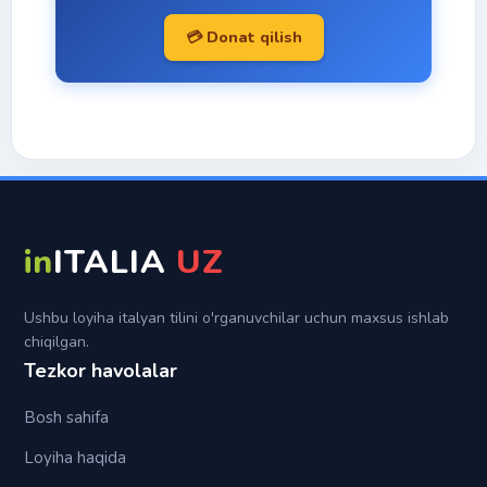
Passato remoto
Con
💳 Donat qilish
Italyan imo-ishoralari
Trapassato prossimo
Da
Topiklar
Trapassato remoto
Di
Futuro semplice
In
Futuro anteriore
Per
Su
in
ITALIA
UZ
Tra (fra)
Ushbu loyiha italyan tilini o'rganuvchilar uchun maxsus ishlab
chiqilgan.
Tezkor havolalar
Bosh sahifa
Loyiha haqida