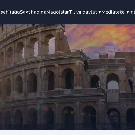
 sahifaga
Sayt haqida
Maqolalar
Til va davlat
Mediateka
In
▼
▼