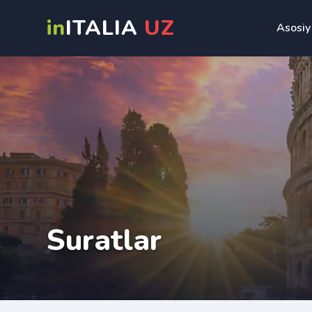
in
ITALIA
UZ
Asosiy
Suratlar