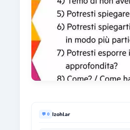
Izohlar
💬 0