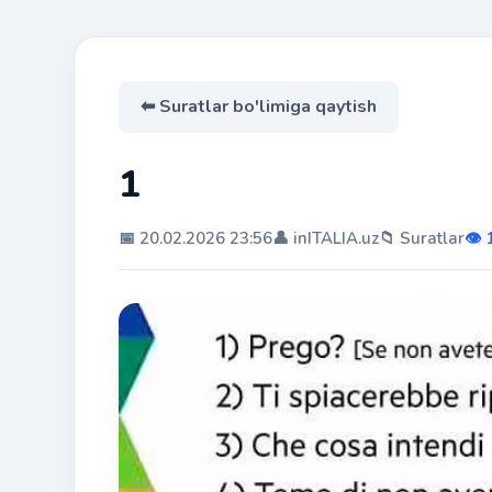
⬅ Suratlar bo'limiga qaytish
1
📅 20.02.2026 23:56
👤 inITALIA.uz
📁 Suratlar
👁️