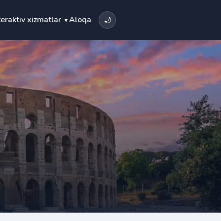
teraktiv xizmatlar
Aloqa
🌙
▼