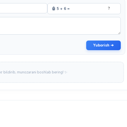
🤖 5 + 6 =
Yuborish ➔
ikr bildirib, munozarani boshlab bering! ✨