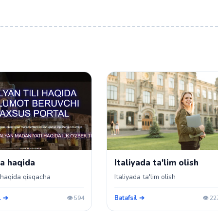
ha haqida
Italiyada ta'lim olish
 haqida qisqacha
Italiyada ta'lim olish
l ➔
Batafsil ➔
👁️ 594
👁️ 22