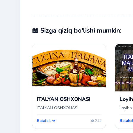
📖 Sizga qiziq bo'lishi mumkin:
ITALYAN OSHXONASI
Loyi
ITALYAN OSHXONASI
Loyiha
Batafsil ➔
Batafsi
👁️ 244