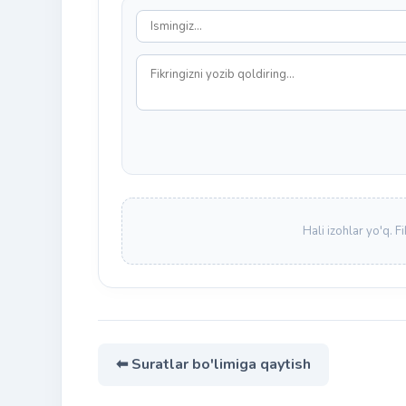
Hali izohlar yo'q. F
⬅ Suratlar bo'limiga qaytish