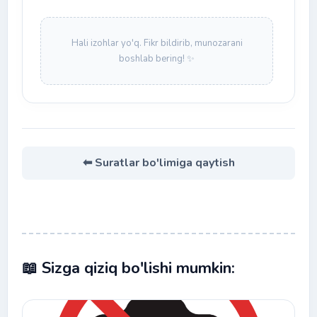
Hali izohlar yo'q. Fikr bildirib, munozarani
boshlab bering! ✨
⬅ Suratlar bo'limiga qaytish
📖 Sizga qiziq bo'lishi mumkin: