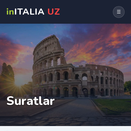
in
ITALIA
UZ
☰
Suratlar