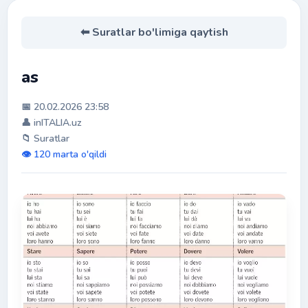
⬅ Suratlar bo'limiga qaytish
as
📅 20.02.2026 23:58
👤 inITALIA.uz
📁 Suratlar
👁️ 120 marta o'qildi