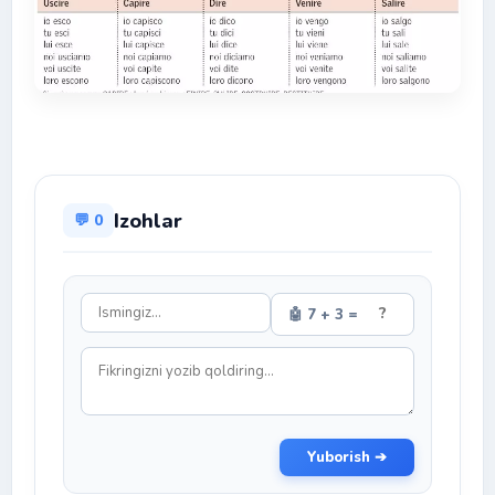
Izohlar
💬 0
🤖 7 + 3 =
Yuborish ➔