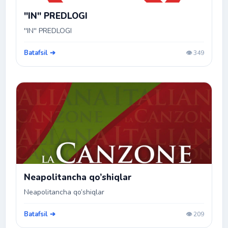
''IN'' PREDLOGI
''IN'' PREDLOGI
Batafsil ➔
👁️ 349
Neapolitancha qo’shiqlar
Neapolitancha qo’shiqlar
Batafsil ➔
👁️ 209