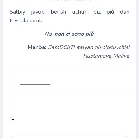
Salbiy javob berish uchun biz
più
dan
foydalanamiz:
No,
non
ci sono
più
.
Manba:
SamDChTI italyan tili o'qituvchisi
Rustamova Malika