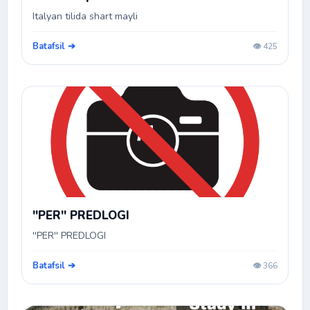
Italyan tilida shart mayli
Batafsil ➔
👁️ 425
''PER'' PREDLOGI
''PER'' PREDLOGI
Batafsil ➔
👁️ 366