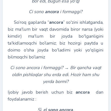
bor edi, bugun esa yo'q)
Ci sono
ancora
i formaggi?
So’roq gaplarda “
ancora
” so'zini ishlatganda,
biz ma'lum bir vaqt davomida biror narsa (yoki
kimdir) ma'lum bir joyda bo'lganligini
ta'kidlamoqchi bo’lamiz; biz hozirgi paytda u
doimo o'sha joyda bo'ladimi yoki yo'qligini
bilmoqchi bo’lamiz
Ci sono ancora i formaggi?
→
Bir qancha vaqt
oldin pishloqlar shu erda edi. Hozir ham shu
yerda bormi?
Ijobiy javob berish uchun biz
ancora
dan
foydalanamiz :
Sì,
ci sono
ancora
.