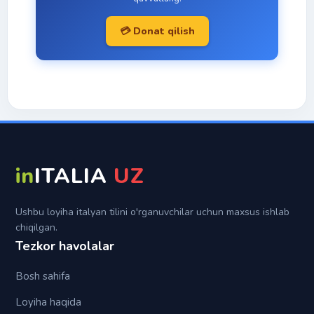
Fe'l
Tezaytishlar
Passato remoto
Con
💳 Donat qilish
Italyan imo-ishoralari
Trapassato prossimo
Da
Topiklar
Trapassato remoto
Di
Futuro semplice
In
Futuro anteriore
Per
Su
in
ITALIA
UZ
Tra (fra)
Ushbu loyiha italyan tilini o'rganuvchilar uchun maxsus ishlab
chiqilgan.
Tezkor havolalar
Bosh sahifa
Loyiha haqida