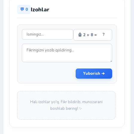
Izohlar
💬 0
🤖 2 + 8 =
Yuborish ➔
Hali izohlar yo'q. Fikr bildirib, munozarani
boshlab bering! ✨