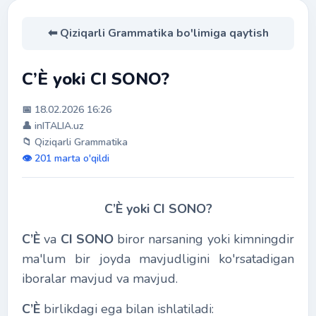
⬅ Qiziqarli Grammatika bo'limiga qaytish
C’È yoki CI SONO?
📅 18.02.2026 16:26
👤 inITALIA.uz
📁 Qiziqarli Grammatika
👁️ 201 marta o'qildi
C’È yoki CI SONO?
C’È
va
CI SONO
biror narsaning yoki kimningdir
ma'lum bir joyda mavjudligini ko'rsatadigan
iboralar mavjud va mavjud.
C’È
birlikdagi ega bilan ishlatiladi: