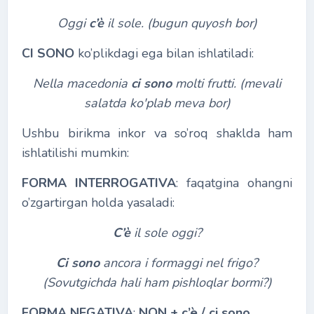
Oggi
c’è
il sole. (bugun quyosh bor)
CI SONO
ko’plikdagi ega bilan ishlatiladi:
Nella macedonia
ci sono
molti frutti. (mevali
salatda ko'plab meva bor)
Ushbu birikma inkor va so’roq shaklda ham
ishlatilishi mumkin:
FORMA INTERROGATIVA
: faqatgina ohangni
o’zgartirgan holda yasaladi:
C’è
il sole oggi?
Ci sono
ancora i formaggi nel frigo?
(Sovutgichda hali ham pishloqlar bormi?)
FORMA NEGATIVA
:
NON
+
c’è / ci sono