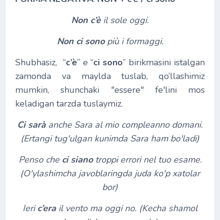
Non
c’è
il sole oggi.
Non
ci sono
più i formaggi.
Shubhasiz, “
c’è
” e “
ci sono
” birikmasini istalgan
zamonda va maylda tuslab, qo’llashimiz
mumkin, shunchaki "essere" fe'lini mos
keladigan tarzda tuslaymiz.
Ci sarà
anche Sara al mio compleanno domani.
(Ertangi tug'ulgan kunimda Sara ham bo'ladi)
Penso che
ci siano
troppi errori nel tuo esame.
(O'ylashimcha javoblaringda juda ko'p xatolar
bor)
Ieri
c’era
il vento ma oggi no. (Kecha shamol