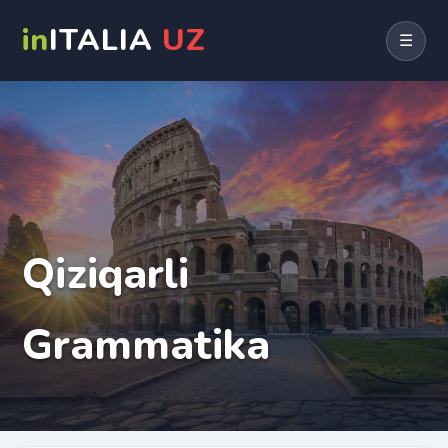
in
ITALIA
UZ
☰
Qiziqarli
Grammatika