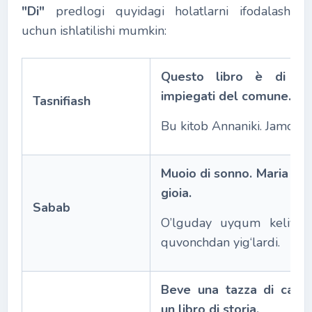
"Di"
predlogi quyidagi holatlarni ifodalash
uchun ishlatilishi mumkin:
Questo libro è di An
impiegati del comune.
Tasnifiash
Bu kitob Annaniki. Jamoat is
Muoio di sonno. Maria pia
gioia.
Sabab
O’lguday uyqum keliyapt
quvonchdan yig‘lardi.
Beve una tazza di caff
un libro di storia.