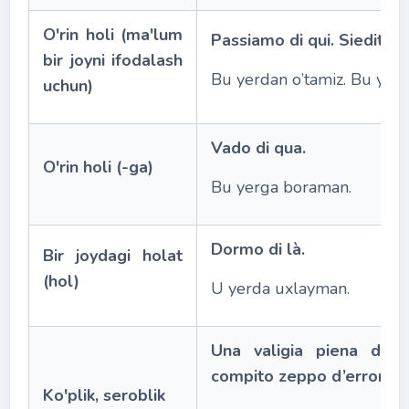
O'rin holi (ma'lum
Passiamo di qui. Siediti di
bir joyni ifodalash
Bu yerdan о’tamiz. Bu уerga
uchun)
Vado di qua.
O'rin holi (-ga)
Bu yerga boraman.
Dormo di là.
Bir joydagi holat
(hol)
U yerda uxlayman.
Una valigia piena di r
compito zeppo d’errori.
Ko'plik, seroblik