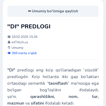
⬅ Umumiy bo'limiga qaytish
''DI'' PREDLOGI
📅 18.02.2026 15:26
👤 inITALIA.uz
📁 Umumiy
👁️ 369 marta o'qildi
"Di"
predlogi eng ko‘p qo‘llanadigan “
elastik
”
predlogdir. Ko‘p hollarda ikki gap bo'laklari
o‘rtasidagi semantik “
tasniflash
” ma'nosiga ega
bo‘lgan bog'liqlikni ifodalaydi,
уa'ni,
qarashlilikni, nom, tur,
mazmun
va
sifatini
ifodalab keladi.