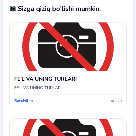
📖 Sizga qiziq bo'lishi mumkin:
FE'L VA UNING TURLARI
FE'L VA UNING TURLARI
Batafsil ➔
👁️ 378