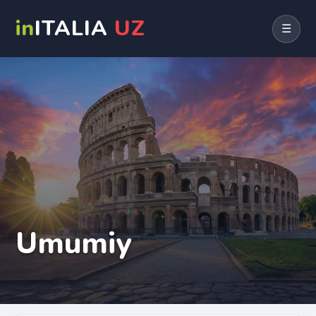
in
ITALIA
UZ
☰
Umumiy