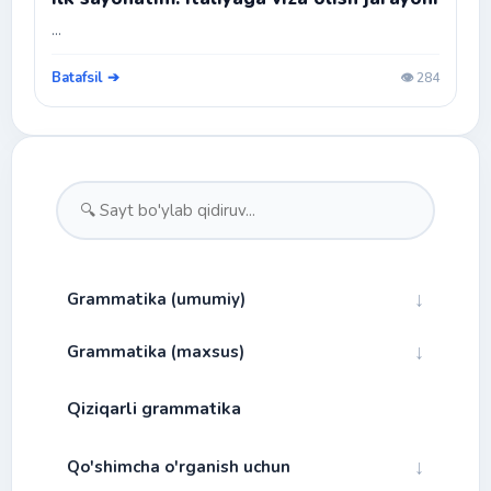
...
Batafsil ➔
👁️ 284
↓
Grammatika (umumiy)
↓
Grammatika (maxsus)
↓
Fonetika
Qiziqarli grammatika
Bog'lovchilar
↓
Morfologiya
Alibfo va talaffuz
Gap turlari
↓
↓
Qo'shimcha o'rganish uchun
Fe'l mayllari
Bo'g'in
Ot