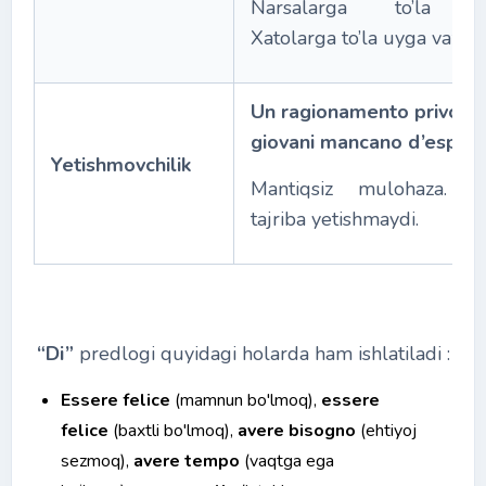
Narsalarga to’la jo
Xatolarga to’la uyga vazifa.
Un ragionamento privo di 
giovani mancano d’esperi
Yetishmovchilik
Mantiqsiz mulohaza. Yo
tajriba yetishmaydi.
“Di”
predlogi quyidagi holarda ham ishlatiladi :
Essere felice
(mamnun bo'lmoq),
essere
felice
(baxtli bo'lmoq),
avere bisogno
(ehtiyoj
sezmoq),
avere tempo
(vaqtga ega