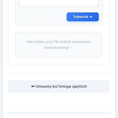
Yuborish ➔
Hali izohlar yo'q. Fikr bildirib, munozarani
boshlab bering! ✨
⬅ Umumiy bo'limiga qaytish