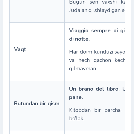
Bugun sen yaxshi kayfìy
Juda aniq ishlaydigan soat
Viaggio sempre di gior
di notte.
Vaqt
Har doim kunduzi sayohat
va hech qachon kechasi
qilmayman.
Un brano del libro. Una 
pane.
Butundan bir qism
Kitobdan bir parcha. No
bo’lak.