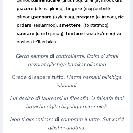
qilmoq),
dimenticare
(unutmoq),
dire
(aytmoq),
dis
piacere
(afsus qilmoq),
fingere
(mug'ombirlik
qilmoq),
pensare
(o‘ylamoq),
pregare
(o‘tinmoq),
ric
ordarsi
(eslanmoq),
smettere
(to‘xtatmoq),
sperare
(umid qilmoq),
tentare
(sinab ko‘rmoq) va
boshqa fe'llari bilan:
Cerco sempre
di
controllarmi. Doim o’ zimni
nazorat qilishga harakat qilaman
Crede
di
sapere tutto
.
Натта
narsani bilishiga
ishonadi.
Ha deciso
di
laurearsi in filosofia. U falsafa fani
bo’yicha o’qib chiqishga qaror qildi.
Non ti dimenticare
di
comprare il latte. Sut xarid
qilishni unutma.