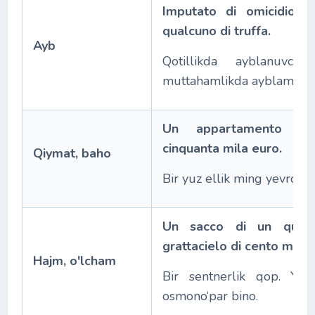
Imputato di omicidio. 
qualcuno di truffa.
Ayb
Qotillikda ayblanuvchi.
muttahamlikda ayblamoq.
Un appartamento di
cinquanta mila euro.
Qiymat, baho
Bir yuz ellik ming yevrolik 
Un sacco di un quint
grattacielo di cento metri
Hajm, o'lcham
Bir sentnerlik qop. Yuz
osmono‘par bino.