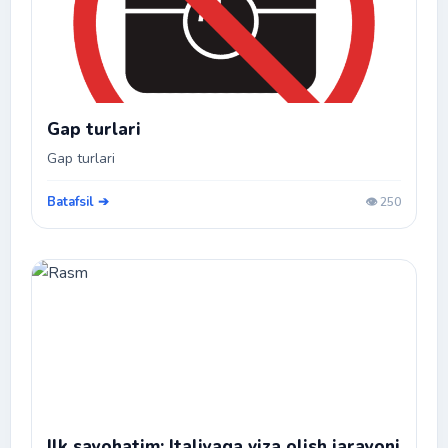
Gap turlari
Gap turlari
Batafsil ➔
👁️ 250
Ilk sayohatim: Italiyaga viza olish jarayoni