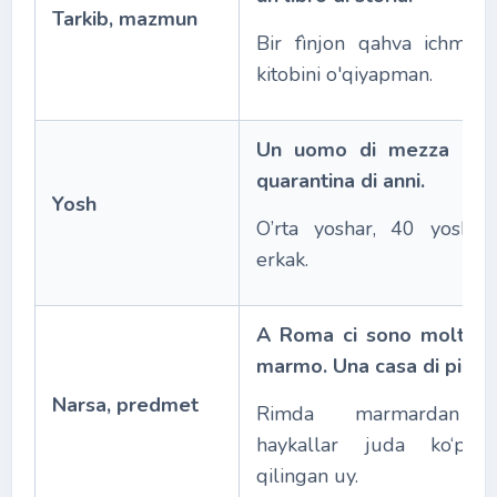
Tarkib, mazmun
Bir fìnjon qahva ichmoqd
kitobini o'qiyapman.
Un uomo di mezza età,
quarantina di anni.
Yosh
O’rta yoshar, 40 yosh at
erkak.
A Roma ci sono molte s
marmo. Una casa di pietra
Narsa, predmet
Rimda marmardan qi
haykallar juda ko‘p. 
qilingan uy.