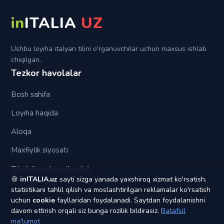
Su
in
ITALIA
UZ
Tra (fra)
Ushbu loyiha italyan tilini o'rganuvchilar uchun maxsus ishlab
chiqilgan.
Tezkor havolalar
Bosh sahifa
Loyiha haqida
Aloqa
Maxfiylik siyosati
Biz bilan bog'lanish
🍪
inITALIA.uz
sayti sizga yanada yaxshiroq xizmat ko'rsatish,
statistikani tahlil qilish va moslashtirilgan reklamalar ko'rsatish
yagonapochta1@gmail.com
uchun
cookie
fayllaridan foydalanadi. Saytdan foydalanishni
davom ettirish orqali siz bunga rozilik bildirasiz.
Batafsil
ma'lumot