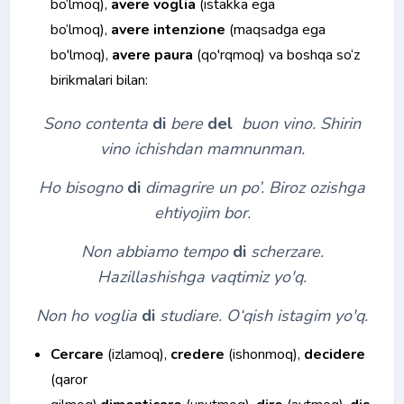
bo‘lmoq),
avere voglia
(istakka ega
bo‘lmoq),
avere intenzione
(maqsadga ega
bo'lmoq),
avere paura
(qo'rqmoq) va boshqa so‘z
birikmalari bilan:
Sono contenta
di
bere
del
buon vino. Shirin
vino ichishdan mamnunman.
Ho bisogno
di
dimagrire un po’. Biroz ozishga
ehtiyojim bor.
Non abbiamo tempo
di
scherzare.
Hazillashishga vaqtimiz yo'q.
Non ho voglia
di
studiare.
О
‘qish istagim yo'q.
Cercare
(izlamoq),
credere
(ishonmoq),
decidere
(qaror