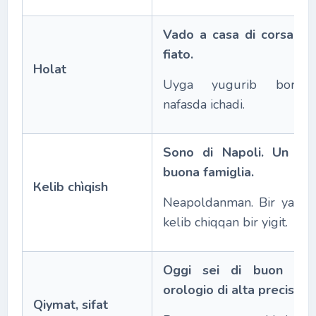
Vado a casa di corsa. B
fiato.
Holat
Uyga yugurib borama
nafasda ichadi.
Sono di Napoli. Un gio
buona famiglia.
Кelib chìqish
Neapoldanman. Bir yaxshi
kelib chiqqan bir yigit.
Oggi sei di buon um
orologio di alta precision
Qiymat, sifat