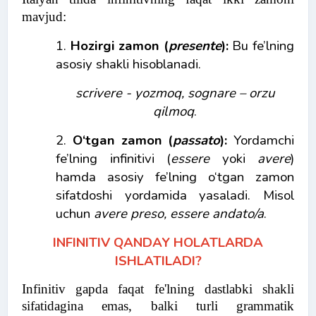
mavjud:
1.
Hozirgi zamon (
presente
):
Bu fe’lning
asosiy shakli hisoblanadi.
scrivere - yozmoq, sognare – orzu
qilmoq
.
2.
O‘tgan zamon (
passato
):
Yordamchi
fe’lning infinitivi (
essere
yoki
avere
)
hamda asosiy fe’lning o‘tgan zamon
sifatdoshi yordamida yasaladi. Misol
uchun
avere preso, essere andato/a
.
INFINITIV QANDAY HOLATLARDA
ISHLATILADI?
Infinitiv gapda faqat fe'lning dastlabki shakli
sifatidagina emas, balki turli grammatik