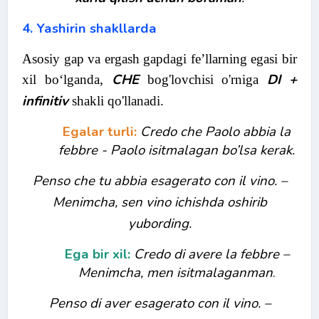
4. Yashirin shakllarda
Asosiy gap va ergash gapdagi fe’llarning egasi bir
CHE
DI +
xil bo‘lganda,
bog'lovchisi o'rniga
infinitiv
shakli qo'llanadi.
Egalar turli:
Credo che Paolo abbia la
febbre
- Paolo isitmalagan bo’lsa kerak.
Penso che tu abbia esagerato con il vino. –
Menimcha, sen vino ichishda oshirib
yubording.
Ega bir xil:
Credo di avere la febbre
–
Menimcha, men isitmalaganman
.
Penso di aver esagerato con il vino. –