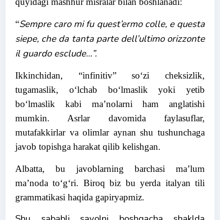
quyidagi mashhur misralar bilan boshlanadi:
Sempre caro mi fu quest’ermo colle, e questa
“
siepe, che da tanta parte dell’ultimo orizzonte
il guardo esclude…”.
Ikkinchidan, “infinitiv” so‘zi cheksizlik,
tugamaslik, o‘lchab bo‘lmaslik yoki yetib
bo‘lmaslik kabi ma’nolarni ham anglatishi
mumkin. Asrlar davomida faylasuflar,
mutafakkirlar va olimlar aynan shu tushunchaga
javob topishga harakat qilib kelishgan.
Albatta, bu javoblarning barchasi ma’lum
ma’noda to‘g‘ri. Biroq biz bu yerda italyan tili
grammatikasi haqida gapiryapmiz.
Shu sababli savolni boshqacha shaklda