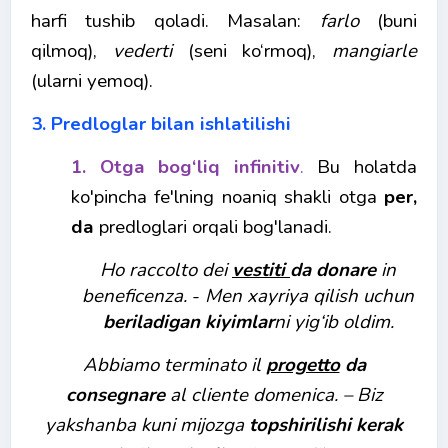
harfi tushib qoladi. Masalan:
farlo
(buni
qilmoq),
vederti
(seni ko‘rmoq),
mangiarle
(ularni yemoq).
3. Predloglar bilan ishlatilishi
1. Otga bog‘liq infinitiv
.
Bu holatda
ko'pincha fe'lning noaniq shakli otga
per,
da
predloglari orqali bog'lanadi.
Ho raccolto dei
vestiti
da donare
in
beneficenza.
-
Men xayriya qilish uchun
beriladigan kiyimlar
ni yig‘ib oldim.
Abbiamo terminato il
progetto
da
consegnare
al cliente domenica. –
Biz
yakshanba kuni mijozga
topshirilishi kerak