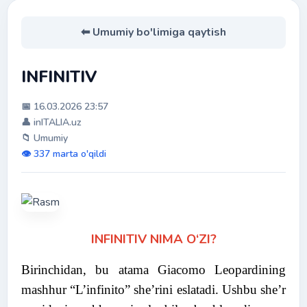
⬅ Umumiy bo'limiga qaytish
INFINITIV
📅 16.03.2026 23:57
👤 inITALIA.uz
📁 Umumiy
👁️ 337 marta o'qildi
INFINITIV NIMA O‘ZI?
Birinchidan, bu atama Giacomo Leopardining
mashhur “L’infinito” she’rini eslatadi. Ushbu she’r