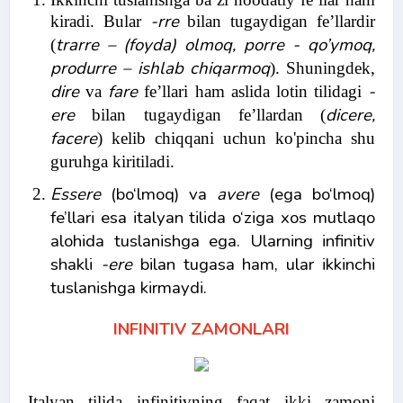
-rre
kiradi. Bular
bilan tugaydigan fe’llardir
trarre – (foyda) olmoq, porre - qo’ymoq,
(
produrre – ishlab chiqarmoq
). Shuningdek,
dire
fare
-
va
fe’llari ham aslida lotin tilidagi
ere
dicere,
bilan tugaydigan fe’llardan (
facere
) kelib chiqqani uchun ko'pincha shu
guruhga kiritiladi.
Essere
(bo‘lmoq) va
avere
(ega bo‘lmoq)
fe’llari esa italyan tilida o‘ziga xos mutlaqo
alohida tuslanishga ega. Ularning infinitiv
shakli
-ere
bilan tugasa ham, ular ikkinchi
tuslanishga kirmaydi.
INFINITIV ZAMONLARI
Italyan tilida infinitivning faqat ikki zamoni