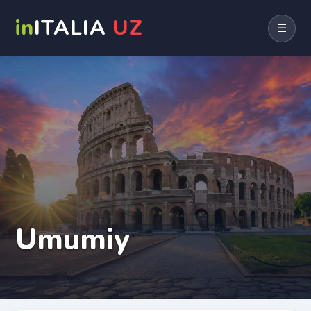
in
ITALIA
UZ
☰
Umumiy