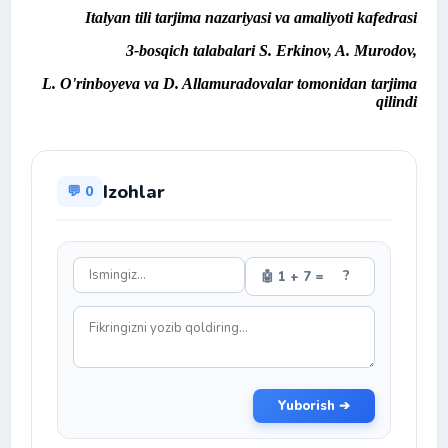
Italyan tili tarjima nazariyasi va amaliyoti kafedrasi
3-bosqich talabalari S. Erkinov, A. Murodov,
L. O'rinboyeva va D. Allamuradovalar tomonidan tarjima
qilindi
Izohlar
💬 0
🤖 1 + 7 =
Yuborish ➔