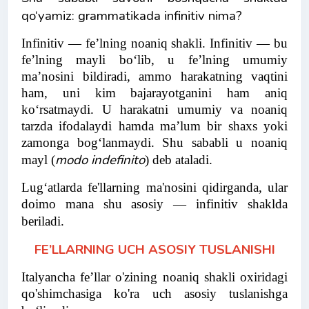
qo‘yamiz: grammatikada infinitiv nima?
Infinitiv — fe’lning noaniq shakli. Infinitiv — bu
fe’lning mayli bo‘lib, u fe’lning umumiy
ma’nosini bildiradi, ammo harakatning vaqtini
ham, uni kim bajarayotganini ham aniq
ko‘rsatmaydi. U harakatni umumiy va noaniq
tarzda ifodalaydi hamda ma’lum bir shaxs yoki
zamonga bog‘lanmaydi. Shu sababli u noaniq
modo indefinito
mayl (
) deb ataladi.
Lug‘atlarda fe'llarning ma'nosini qidirganda, ular
doimo mana shu asosiy — infinitiv shaklda
beriladi.
FE’LLARNING UCH ASOSIY TUSLANISHI
Italyancha fe’llar o'zining noaniq shakli oxiridagi
qo'shimchasiga ko'ra uch asosiy tuslanishga