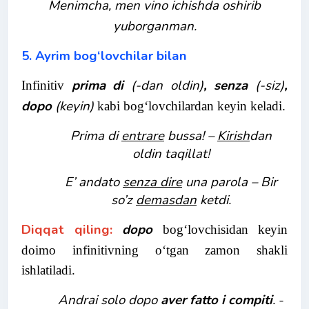
Menimcha, men vino ichishda oshirib
yuborganman.
5. Ayrim bog‘lovchilar bilan
prima di
(-dan oldin)
, senza
(-siz)
,
Infinitiv
dopo
(keyin)
kabi bog‘lovchilardan keyin keladi.
Prima di
entrare
bussa! –
Kirish
dan
oldin taqillat!
E’ andato
senza dire
una parola – Bir
so’z
demasdan
ketdi.
Diqqat qiling:
dopo
bog‘lovchisidan keyin
doimo infinitivning o‘tgan zamon shakli
ishlatiladi.
Andrai solo dopo
aver fatto i compiti
.
-