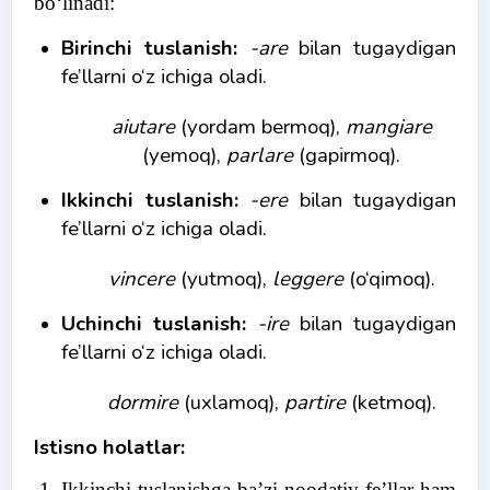
bo‘linadi:
Birinchi tuslanish:
-are
bilan tugaydigan
fe’llarni o‘z ichiga oladi.
aiutare
(yordam bermoq),
mangiare
(yemoq),
parlare
(gapirmoq).
Ikkinchi tuslanish:
-ere
bilan tugaydigan
fe’llarni o‘z ichiga oladi.
vincere
(yutmoq),
leggere
(o‘qimoq).
Uchinchi tuslanish:
-ire
bilan tugaydigan
fe’llarni o‘z ichiga oladi.
dormire
(uxlamoq),
partire
(ketmoq).
Istisno holatlar:
Ikkinchi tuslanishga ba’zi noodatiy fe’llar ham