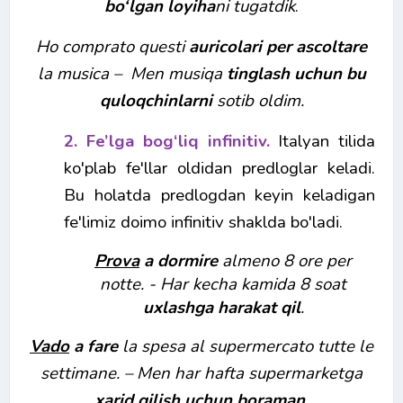
bo‘lgan loyiha
ni tugatdik
.
Ho comprato questi
auricolari per ascoltare
la musica
–
Men musiqa
tinglash uchun bu
quloqchinlarni
sotib oldim.
2. Fe’lga bog‘liq infinitiv.
Italyan tilida
ko'plab fe'llar oldidan predloglar keladi.
Bu holatda predlogdan keyin keladigan
fe'limiz doimo infinitiv shaklda bo'ladi.
Prova
a
dormire
almeno 8 ore per
notte.
- Har kecha kamida 8 soat
uxlashga harakat qil
.
Vado
a fare
la spesa al supermercato tutte le
settimane. –
Men har hafta supermarketga
xarid qilish uchun boraman
.