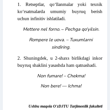
1. Retseptlar, qo‘llanmalar yoki texnik
ko‘rsatmalarda umumiy buyruq berish
uchun infinitiv ishlatiladi.
Mettere nel forno.
–
Pechga qo‘yilsin.
Rompere le uova. –
Tuxumlarni
sindiring.
2. Shuningdek, u 2-shaxs birlikdagi inkor
buyruq shaklini yasashda ham qatnashadi.
Non fumare!
–
Chek
ma
!
Non bere! — Ichma!
Ushbu maqola O'zDJTU Tarjimonlik fakulteti