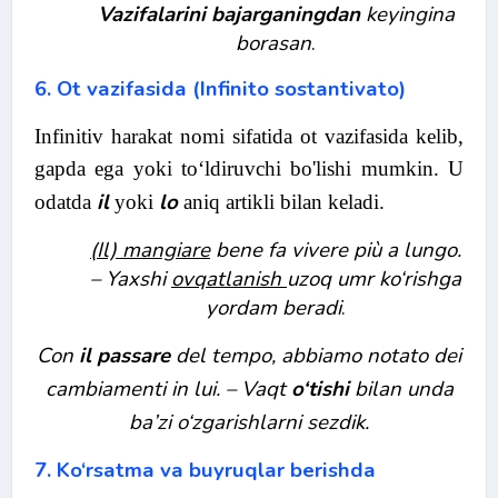
Vazifalarini bajarganingdan
keyingina
borasan
.
6. Ot vazifasida (Infinito sostantivato)
Infinitiv harakat nomi sifatida ot vazifasida kelib,
gapda ega yoki to‘ldiruvchi bo'lishi mumkin.
U
il
lo
odatda
yoki
aniq artikli bilan keladi.
(Il) mangiare
bene fa vivere più a lungo.
– Yaxshi
ovqatlanish
uzoq umr ko‘rishga
yordam beradi
.
Con
il passare
del tempo, abbiamo notato dei
cambiamenti in lui. –
Vaqt
o‘tishi
bilan unda
ba’zi o‘zgarishlarni sezdik.
7. Ko‘rsatma va buyruqlar berishda