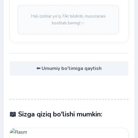
Hali izohlar yo'q. Fikr bildirib, munozarani
boshlab bering! ✨
⬅ Umumiy bo'limiga qaytish
📖 Sizga qiziq bo'lishi mumkin: