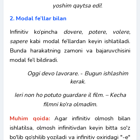
yoshim qaytsa edi!
.
2. Modal fe’llar bilan
Infinitiv ko‘pincha
dovere, potere, volere,
sapere
kabi modal fe’llardan keyin ishlatiladi.
Bunda harakatning zamoni va bajaruvchisini
modal fe’l bildiradi.
Oggi devo lavorare.
-
Bugun ishlashim
kerak.
Ieri non ho potuto guardare il film. – Kecha
filmni ko‘ra olmadim.
Muhim qoida:
Agar infinitiv olmosh bilan
ishlatilsa, olmosh infinitivdan keyin bitta so'z
bo'lib qo‘shilib yoziladi va infinitiv oxiridagi "-e"