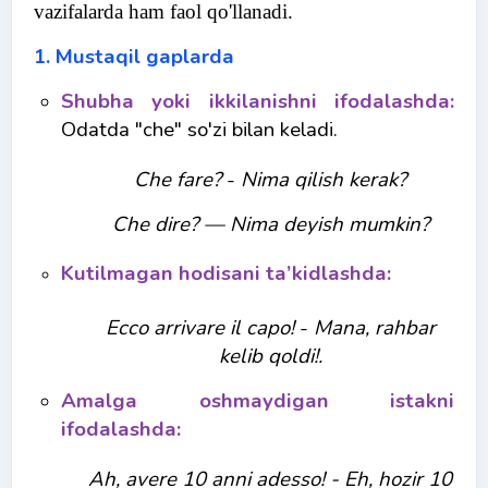
vazifalarda ham faol qo'llanadi.
1. Mustaqil gaplarda
Shubha yoki ikkilanishni ifodalashda:
Odatda "che" so'zi bilan keladi.
Che fare?
-
Nima qilish kerak?
Che dire? —
Nima deyish mumkin?
Kutilmagan hodisani ta’kidlashda:
Ecco arrivare il capo!
-
Mana, rahbar
kelib qoldi!.
Amalga oshmaydigan istakni
ifodalashda:
Ah, avere 10 anni adesso!
- Eh, hozir 10