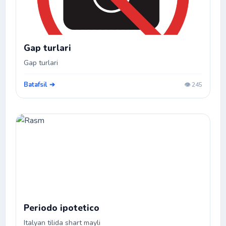
Gap turlari
Gap turlari
Batafsil ➔
👁️ 245
Periodo ipotetico
Italyan tilida shart mayli