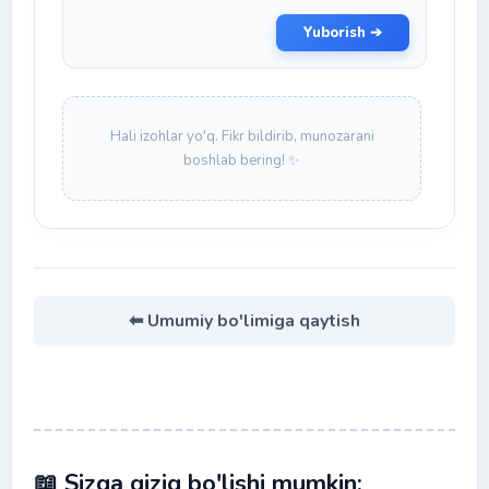
Yuborish ➔
Hali izohlar yo'q. Fikr bildirib, munozarani
boshlab bering! ✨
⬅ Umumiy bo'limiga qaytish
📖 Sizga qiziq bo'lishi mumkin: