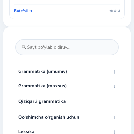
Batafsil ➔
👁️ 414
↓
Grammatika (umumiy)
↓
Grammatika (maxsus)
↓
Fonetika
Qiziqarli grammatika
Bog'lovchilar
↓
Morfologiya
Alibfo va talaffuz
Gap turlari
↓
↓
Qo'shimcha o'rganish uchun
Fe'l mayllari
Bo'g'in
Ot
Gap bo'laklarining gapdagi tartibi
↓
Urg'u
↓
Leksika
Fe'l zamonlari (l'indicativo)
Artikl
Ertaklar