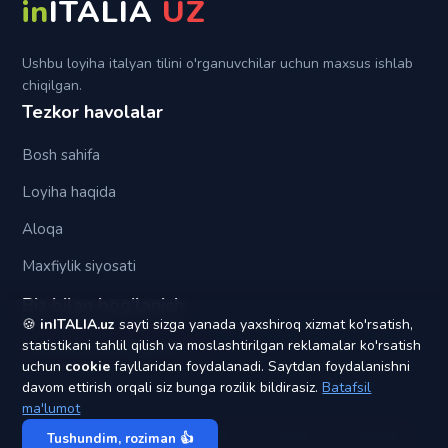
in
ITALIA
UZ
Tra (fra)
Ushbu loyiha italyan tilini o'rganuvchilar uchun maxsus ishlab
chiqilgan.
Tezkor havolalar
Bosh sahifa
Loyiha haqida
Aloqa
Maxfiylik siyosati
Biz bilan bog'lanish
🍪
inITALIA.uz
sayti sizga yanada yaxshiroq xizmat ko'rsatish,
statistikani tahlil qilish va moslashtirilgan reklamalar ko'rsatish
yagonapochta1@gmail.com
uchun
cookie
fayllaridan foydalanadi. Saytdan foydalanishni
davom ettirish orqali siz bunga rozilik bildirasiz.
Batafsil
ma'lumot
© 2020 - 2026
inITALIA UZ
. Barcha huquqlar himoyalangan.
Tushundim, roziman 👍