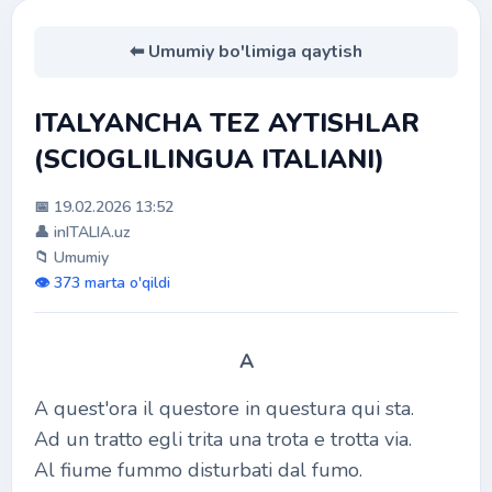
⬅ Umumiy bo'limiga qaytish
ITALYANCHA TEZ AYTISHLAR
(SCIOGLILINGUA ITALIANI)
📅 19.02.2026 13:52
👤 inITALIA.uz
📁 Umumiy
👁️ 373 marta o'qildi
A
A quest'ora il questore in questura qui sta.
Ad un tratto egli trita una trota e trotta via.
Al fiume fummo disturbati dal fumo.