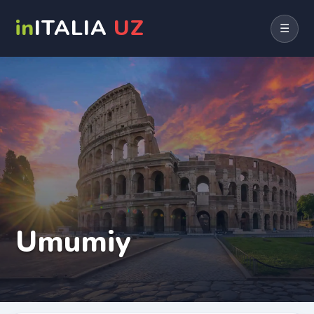
in
ITALIA
UZ
☰
Umumiy