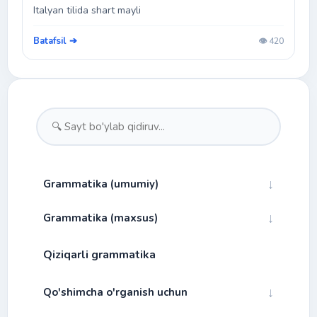
Italyan tilida shart mayli
Batafsil ➔
👁️ 420
↓
Grammatika (umumiy)
↓
Grammatika (maxsus)
↓
Fonetika
Qiziqarli grammatika
Bog'lovchilar
↓
Morfologiya
Alibfo va talaffuz
Gap turlari
↓
↓
Qo'shimcha o'rganish uchun
Fe'l mayllari
Bo'g'in
Ot