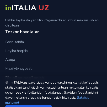
Su
in
ITALIA
UZ
Tra (fra)
Ushbu loyiha italyan tilini o'rganuvchilar uchun maxsus ishlab
chiqilgan.
Tezkor havolalar
Bosh sahifa
Loyiha haqida
Aloqa
Maxfiylik siyosati
Biz bilan bog'lanish
🍪
inITALIA.uz
sayti sizga yanada yaxshiroq xizmat ko'rsatish,
statistikani tahlil qilish va moslashtirilgan reklamalar ko'rsatish
yagonapochta1@gmail.com
uchun
cookie
fayllaridan foydalanadi. Saytdan foydalanishni
davom ettirish orqali siz bunga rozilik bildirasiz.
Batafsil
ma'lumot