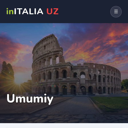
in
ITALIA
UZ
☰
Umumiy