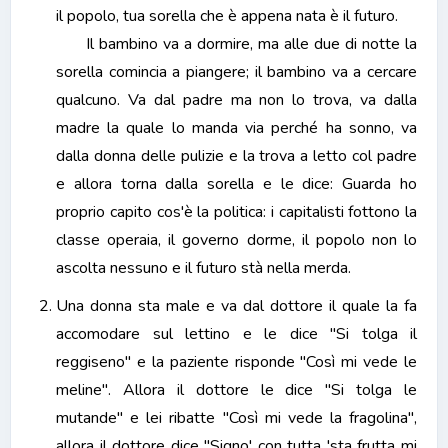
il popolo, tua sorella che è appena nata è il futuro.
Il bambino va a dormire, ma alle due di notte la
sorella comincia a piangere; il bambino va a cercare
qualcuno. Va dal padre ma non lo trova, va dalla
madre la quale lo manda via perché ha sonno, va
dalla donna delle pulizie e la trova a letto col padre
e allora torna dalla sorella e le dice: Guarda ho
proprio capito cos'è la politica: i capitalisti fottono la
classe operaia, il governo dorme, il popolo non lo
ascolta nessuno e il futuro stà nella merda.
Una donna sta male e va dal dottore il quale la fa
accomodare sul lettino e le dice "Si tolga il
reggiseno" e la paziente risponde "Così mi vede le
meline". Allora il dottore le dice "Si tolga le
mutande" e lei ribatte "Così mi vede la fragolina",
allora il dottore dice "Signo' con tutta 'sta frutta mi