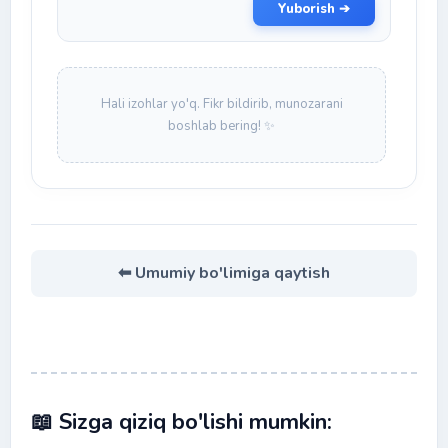
Yuborish ➔
Hali izohlar yo'q. Fikr bildirib, munozarani
boshlab bering! ✨
⬅ Umumiy bo'limiga qaytish
📖 Sizga qiziq bo'lishi mumkin: