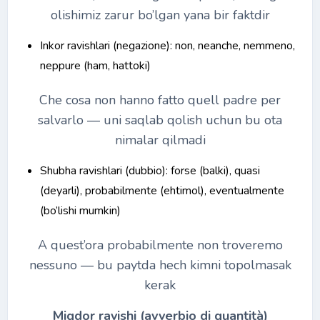
olishimiz zarur bo’lgan yana bir faktdir
Inkor ravishlari (negazione): non, neanche, nemmeno,
neppure (ham, hattoki)
Che cosa non hanno fatto quell padre per
salvarlo ― uni saqlab qolish uchun bu ota
nimalar qilmadi
Shubha ravishlari (dubbio): forse (balki), quasi
(deyarli), probabilmente (ehtimol), eventualmente
(bo’lishi mumkin)
A quest’ora probabilmente non troveremo
nessuno ― bu paytda hech kimni topolmasak
kerak
Miqdor ravishi (avverbio di quantità)