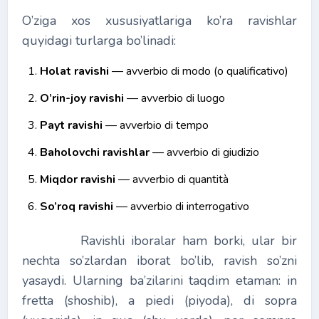
O’ziga xos xususiyatlariga ko’ra ravishlar
quyidagi turlarga bo’linadi:
Holat ravishi
― avverbio di modo (o qualificativo)
O’rin-joy ravishi
― avverbio di luogo
Payt ravishi
― avverbio di tempo
Baholovchi ravishlar
― avverbio di giudizio
Miqdor ravishi
― avverbio di quantità
So’roq ravishi
― avverbio di interrogativo
Ravishli iboralar ham borki, ular bir
nechta so’zlardan iborat bo’lib, ravish so’zni
yasaydi. Ularning ba’zilarini taqdim etaman: in
fretta (shoshib), a piedi (piyoda), di sopra