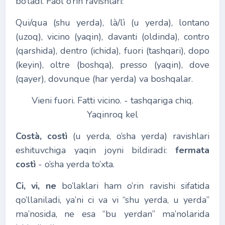
bo’ladi. Faol o’rin ravishlari:
Qui/qua (shu yerda), là/lì (u yerda), lontano
(uzoq), vicino (yaqin), davanti (oldinda), contro
(qarshida), dentro (ichida), fuori (tashqari), dopo
(keyin), oltre (boshqa), presso (yaqin), dove
(qayer), dovunque (har yerda) va boshqalar.
Vieni fuori. Fatti vicino. - tashqariga chiq.
Yaqinroq kel
Costà, costì
(u yerda, o’sha yerda) ravishlari
eshituvchiga yaqin joyni bildiradi:
fermata
costì
- o’sha yerda to’xta.
Ci, vi, ne
bo’laklari ham o’rin ravishi sifatida
qo’llaniladi, ya’ni ci va vi “shu yerda, u yerda”
ma’nosida, ne esa “bu yerdan” ma’nolarida