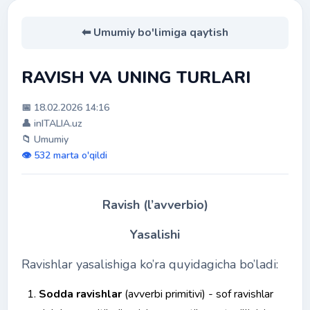
⬅ Umumiy bo'limiga qaytish
RAVISH VA UNING TURLARI
📅 18.02.2026 14:16
👤 inITALIA.uz
📁 Umumiy
👁️ 532 marta o'qildi
Ravish (l’avverbio)
Yasalishi
Ravishlar yasalishiga ko’ra quyidagicha bo’ladi:
Sodda ravishlar
(avverbi primitivi) - sof ravishlar