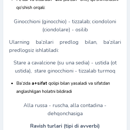
qo’shish orqali:
Ginocchioni (ginocchio) - tizzalab; ciondoloni
(ciondolare) - osilib
Ularning ba’zilari predlog bilan, ba’zilari
predlogsiz ishlatiladi:
Stare a cavalcione (su una sedia) - ustida (ot
ustida), stare ginocchioni - tizzalab turmoq
Ba’zida
a+sifat
qolipi bilan yasaladi va sifatdan
anglashilgan holatni bildiradi
Alla russa - ruscha, alla contadina -
dehqonchasiga
Ravish turlari (tipi di avverbi)