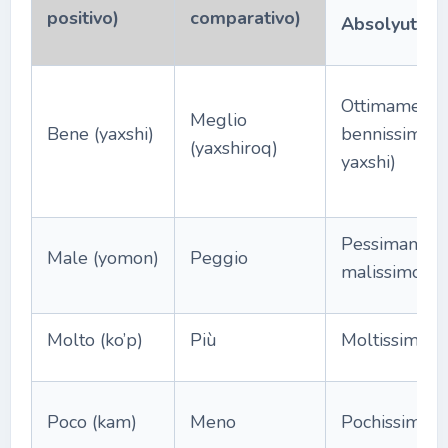
positivo)
comparativo)
Absolyut
(as
Ottimame
Meglio
Bene (yaxshi)
bennissimo
(yaxshiroq)
yaxshi)
Pessimame
Male (yomon)
Peggio
malissimo
Molto (ko’p)
Più
Moltissimo
Poco (kam)
Meno
Pochissimo