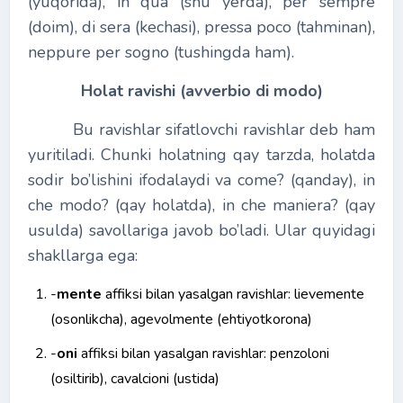
(yuqorida), in qua (shu yerda), per sempre
(doim), di sera (kechasi), pressa poco (tahminan),
neppure per sogno (tushingda ham).
Holat ravishi (avverbio di modo)
Bu ravishlar sifatlovchi ravishlar deb ham
yuritiladi. Chunki holatning qay tarzda, holatda
sodir bo’lishini ifodalaydi va come? (qanday), in
che modo? (qay holatda), in che maniera? (qay
usulda) savollariga javob bo’ladi. Ular quyidagi
shakllarga ega:
-
mente
affiksi bilan yasalgan ravishlar: lievemente
(osonlikcha), agevolmente (ehtiyotkorona)
-
oni
affiksi bilan yasalgan ravishlar: penzoloni
(osiltirib), cavalcioni (ustida)