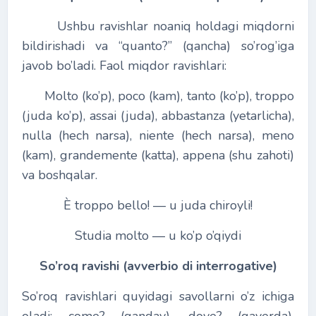
Ushbu ravishlar noaniq holdagi miqdorni
bildirishadi va “quanto?” (qancha) so’rog’iga
javob bo’ladi. Faol miqdor ravishlari:
Molto (ko’p), poco (kam), tanto (ko’p), troppo
(juda ko’p), assai (juda), abbastanza (yetarlicha),
nulla (hech narsa), niente (hech narsa), meno
(kam), grandemente (katta), appena (shu zahoti)
va boshqalar.
È troppo bello! ― u juda chiroyli!
Studia molto ― u ko’p o’qiydi
So’roq ravishi (avverbio di interrogative)
So’roq ravishlari quyidagi savollarni o’z ichiga