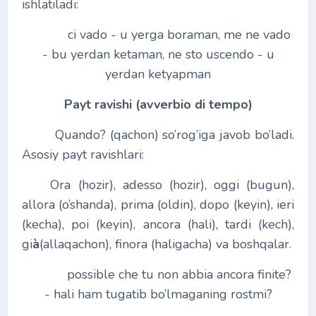
ishlatiladi:
ci vado - u yerga boraman, me ne vado
- bu yerdan ketaman, ne sto uscendo - u
yerdan ketyapman
Payt ravishi (avverbio di tempo)
Quando? (qachon) so’rog’iga javob bo’ladi.
Asosiy payt ravishlari:
Ora (hozir), adesso (hozir), oggi (bugun),
allora (o’shanda), prima (oldin), dopo (keyin), ieri
(kecha), poi (keyin), ancora (hali), tardi (kech),
gi
à
(allaqachon), finora (haligacha) va boshqalar.
possible che tu non abbia ancora finite?
- hali ham tugatib bo’lmaganing rostmi?