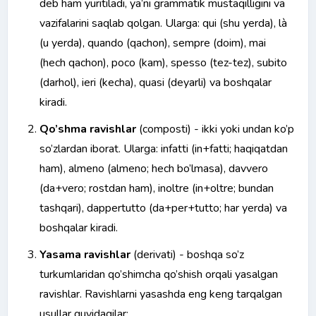
deb ham yuritiladi, ya’ni grammatik mustaqilligini va
vazifalarini saqlab qolgan. Ularga: qui (shu yerda), là
(u yerda), quando (qachon), sempre (doim), mai
(hech qachon), poco (kam), spesso (tez-tez), subito
(darhol), ieri (kecha), quasi (deyarli) va boshqalar
kiradi.
Qo’shma ravishlar
(composti) - ikki yoki undan ko’p
so’zlardan iborat. Ularga: infatti (in+fatti; haqiqatdan
ham), almeno (almeno; hech bo’lmasa), davvero
(da+vero; rostdan ham), inoltre (in+oltre; bundan
tashqari), dappertutto (da+per+tutto; har yerda) va
boshqalar kiradi.
Yasama ravishlar
(derivati) - boshqa so’z
turkumlaridan qo’shimcha qo’shish orqali yasalgan
ravishlar. Ravishlarni yasashda eng keng tarqalgan
usullar quyidagilar: