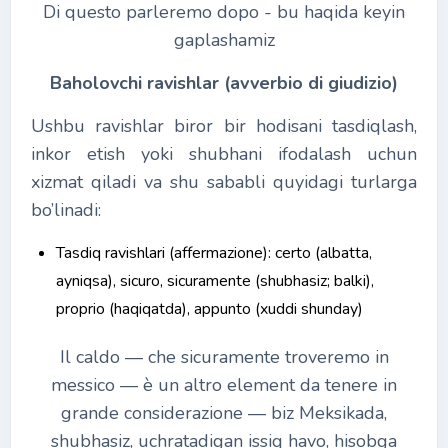
Di questo parleremo dopo - bu haqida keyin
gaplashamiz
Baholovchi ravishlar (avverbio di giudizio)
Ushbu ravishlar biror bir hodisani tasdiqlash,
inkor etish yoki shubhani ifodalash uchun
xizmat qiladi va shu sababli quyidagi turlarga
bo’linadi:
Tasdiq ravishlari (affermazione): certo (albatta,
ayniqsa), sicuro, sicuramente (shubhasiz; balki),
proprio (haqiqatda), appunto (xuddi shunday)
Il caldo ― che sicuramente troveremo in
messico ― è un altro element da tenere in
grande considerazione ― biz Meksikada,
shubhasiz, uchratadigan issiq havo, hisobga