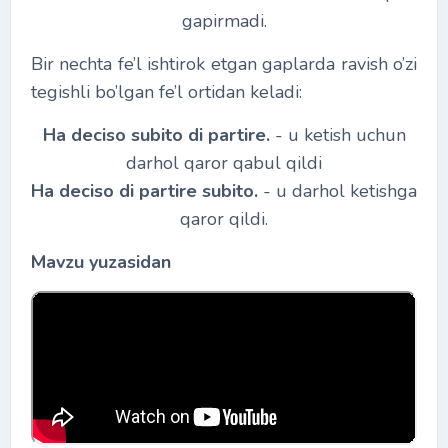
gapirmadi.
Bir nechta fe’l ishtirok etgan gaplarda ravish o’zi
tegishli bo’lgan fe’l ortidan keladi:
На
deciso subito di partire.
- u ketish uchun
darhol qaror qabul qildi
H
а
deciso di partire subito.
- u darhol ketishga
qaror qildi.
Mavzu yuzasidan