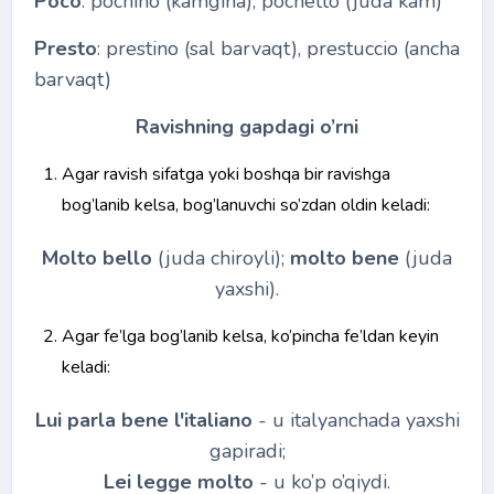
Poco
: pochino (kamgina), pochetto (juda kam)
Presto
: prestino (sal barvaqt), prestuccio (ancha
barvaqt)
Ravishning gapdagi o’rni
Agar ravish sifatga yoki boshqa bir ravishga
bog’lanib kelsa, bog’lanuvchi so’zdan oldin keladi:
Molto bello
(juda chiroyli);
molto bene
(juda
yaxshi).
Agar fe’lga bog’lanib kelsa, ko’pincha fe’ldan keyin
keladi:
Lui parla bene l'italiano
- u italyanchada yaxshi
gapiradi;
Lei legge molto
- u ko’p o’qiydi.