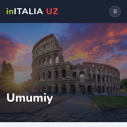
in
ITALIA
UZ
☰
Umumiy