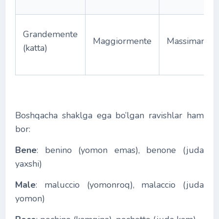
Grandemente
Maggiormente
Massimamen
(katta)
Boshqacha shaklga ega bo’lgan ravishlar ham
bor:
Bene
: benino (yomon emas), benone (juda
yaxshi)
Male
: maluccio (yomonroq), malaccio (juda
yomon)