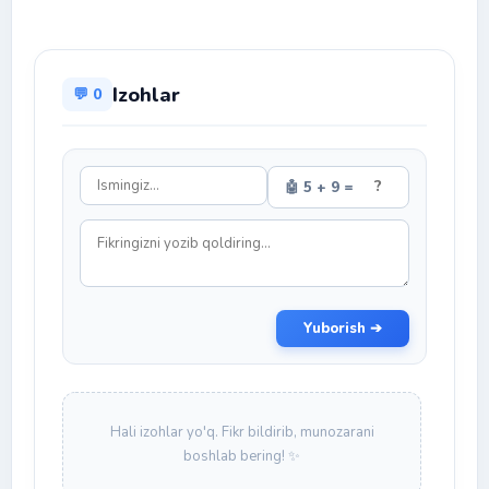
Izohlar
💬 0
🤖 5 + 9 =
Yuborish ➔
Hali izohlar yo'q. Fikr bildirib, munozarani
boshlab bering! ✨