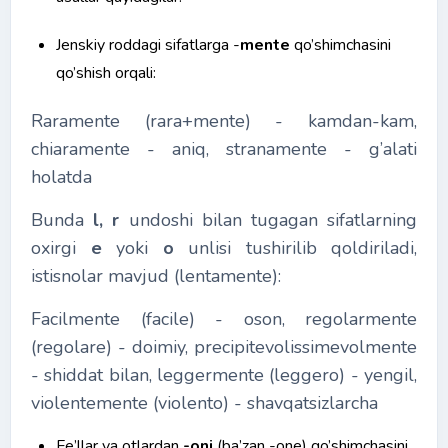
Jenskiy roddagi sifatlarga -
mente
qo’shimchasini
qo’shish orqali:
Raramente (rara+mente) - kamdan-kam,
chiaramente - aniq, stranamente - g’alati
holatda
Bunda
l, r
undoshi bilan tugagan sifatlarning
oxirgi
e
yoki
o
unlisi tushirilib qoldiriladi,
istisnolar mavjud (lentamente):
Facilmente (facile) - oson, regolarmente
(regolare) - doimiy, precipitevolissimevolmente
- shiddat bilan, leggermente (leggero) - yengil,
violentemente (violento) - shavqatsizlarcha
Fe’llar va otlardan
-oni
(ba’zan -one) qo’shimchasini