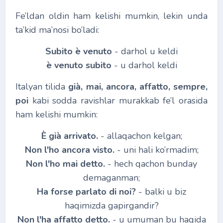
Fe’ldan oldin ham kelishi mumkin, lekin unda
ta’kid ma’nosi bo’ladi:
Subito è venuto
- darhol u keldi
è venuto subito
- u darhol keldi
Italyan tilida
già, mai, ancora, affatto, sempre,
poi
kabi sodda ravishlar murakkab fe’l orasida
ham kelishi mumkin:
È già arrivato.
- allaqachon kelgan;
Non l'ho ancora visto.
- uni hali ko’rmadim;
Non l'ho mai detto.
- hech qachon bunday
demaganman;
H
а
forse parlato di noi?
- balki u biz
haqimizda gapirgandir?
Non l'ha affatto detto.
- u umuman bu haqida