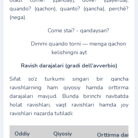
oladi: come? (qanday), dove? (qayerda),
quando? (qachon), quanto? (qancha), perchè?
(nega).
Come stai? - qandaysan?
Dimmi quando torni ― menga qachon
kelishingni ayt
Ravish darajalari (gradi dell’avverbio)
Sifat so’z turkumi singari bir qancha
ravishlarning ham qiyosiy hamda orttirma
darajalari mavjud. Bunda birinchi navbatda
holat ravishlari, vaqt ravishlari hamda joy
ravishlari nazarda tutiladi:
Oddiy
Qiyosiy
Orttirma daraja