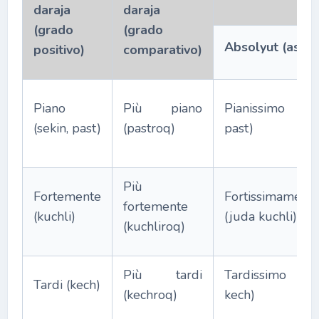
daraja
daraja
(grado
(grado
Absolyut
(assol
positivo)
comparativo)
Piano
Più piano
Pianissimo (
(sekin, past)
(pastroq)
past)
Più
Fortemente
Fortissimament
fortemente
(kuchli)
(juda kuchli)
(kuchliroq)
Più tardi
Tardissimo (
Tardi (kech)
(kechroq)
kech)