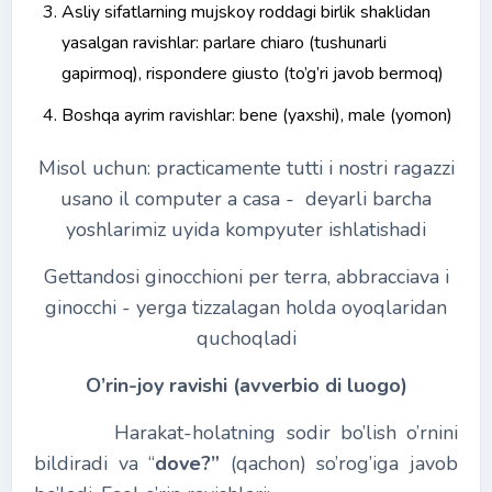
Asliy sifatlarning mujskoy roddagi birlik shaklidan
yasalgan ravishlar: parlare chiaro (tushunarli
gapirmoq), rispondere giusto (to’g’ri javob bermoq)
Boshqa ayrim ravishlar: bene (yaxshi), male (yomon)
Misol uchun: practicamente tutti i nostri ragazzi
usano il computer a casa - deyarli barcha
yoshlarimiz uyida kompyuter ishlatishadi
Gettandosi ginocchioni per terra, abbracciava i
ginocchi - yerga tizzalagan holda oyoqlaridan
quchoqladi
O’rin-joy ravishi (avverbio di luogo)
Harakat-holatning sodir bo’lish o’rnini
bildiradi va “
dove?”
(qachon) so’rog’iga javob