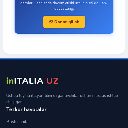
Passato prossimo
Ravishdosh (gerundio)
A
darslar ulashishda davom etishi uchun bizni qo'llab-
quvvatlang.
Fe'l
Tezaytishlar
Passato remoto
Con
💳 Donat qilish
Italyan imo-ishoralari
Trapassato prossimo
Da
Topiklar
Trapassato remoto
Di
Futuro semplice
In
Futuro anteriore
Per
Su
in
ITALIA
UZ
Tra (fra)
Ushbu loyiha italyan tilini o'rganuvchilar uchun maxsus ishlab
chiqilgan.
Tezkor havolalar
Bosh sahifa