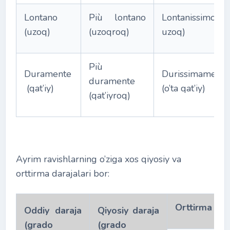
Lontano
Più lontano
Lontanissimo (
(uzoq)
(uzoqroq)
uzoq)
Più
Duramente
Durissimamente
duramente
(qat’iy)
(o’ta qat’iy)
(qat’iyroq)
Ayrim ravishlarning o’ziga xos qiyosiy va
orttirma darajalari bor:
Orttirma dar
Oddiy daraja
Qiyosiy daraja
(grado
(grado