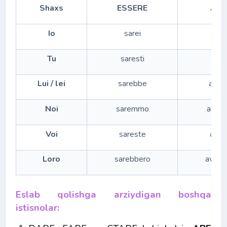
Shaxs
ESSERE
AVE
Io
sarei
avr
Tu
saresti
avre
Lui / lei
sarebbe
avre
Noi
saremmo
avre
Voi
sareste
avre
Loro
sarebbero
avreb
Eslab qolishga arziydigan boshqa
istisnolar: