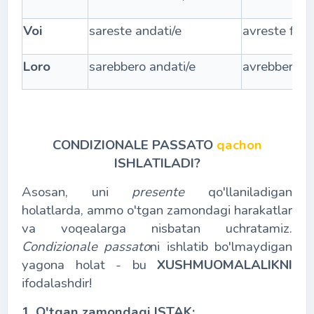
Voi
sareste andati/e
avreste finit
Loro
sarebbero andati/e
avrebbero fi
CONDIZIONALE PASSATO
qachon
ISHLATILADI?
Asosan, uni
presente
qo'llaniladigan
holatlarda, ammo o'tgan zamondagi harakatlar
va voqealarga nisbatan uchratamiz.
Condizionale passato
ni ishlatib bo'lmaydigan
yagona holat - bu
XUSHMUOMALALIKNI
ifodalashdir!
1. O'tgan zamondagi ISTAK: