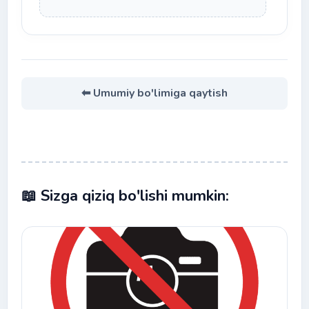
⬅ Umumiy bo'limiga qaytish
📖 Sizga qiziq bo'lishi mumkin: