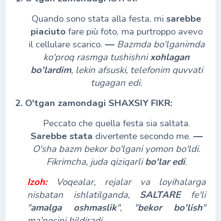
Quando sono stata alla festa, mi
sarebbe
piaciuto
fare più foto, ma purtroppo avevo
il cellulare scarico.
―
Bazmda bo'lganimda
ko'proq rasmga tushishni
xohlagan
bo'lardim
, lekin afsuski, telefonim quvvati
tugagan edi.
2. O'tgan zamondagi SHAXSIY FIKR:
Peccato che quella festa sia saltata.
Sarebbe stata
divertente secondo me.
―
O'sha bazm bekor bo'lgani yomon bo'ldi.
Fikrimcha, juda qiziqarli
bo'lar edi
.
Izoh:
Voqealar, rejalar va loyihalarga
nisbatan ishlatilganda,
SALTARE
fe'li
"
amalga oshmaslik
", "
bekor bo'lish
"
ma'nosini bildiradi