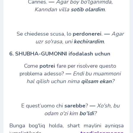
Cannes.
―
Agar boy bo'lganimda,
Kanndan villa
sotib olardim
.
Se chiedesse scusa, lo
perdonerei
.
―
Agar
uzr so'rasa, uni
kechirardim
.
6. SHUBHA-GUMONNI ifodalash uchun
Come
potrei
fare per risolvere questo
problema adesso?
―
Endi bu muammoni
hal qilish uchun nima
qilsam ekan
?
E quest’uomo chi
sarebbe
?
―
Xo'sh, bu
odam o'zi kim
bo'ldi
?
Bunga bog'liq holda, shart maylini ayniqsa