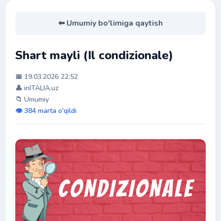
⬅ Umumiy bo'limiga qaytish
Shart mayli (Il condizionale)
📅 19.03.2026 22:52
👤 inITALIA.uz
📁 Umumiy
👁️ 384 marta o'qildi