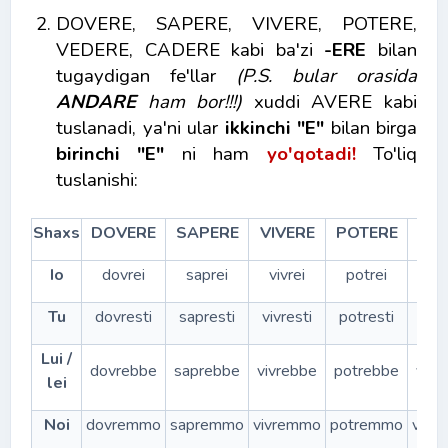
DOVERE, SAPERE, VIVERE, POTERE,
VEDERE, CADERE kabi ba'zi
-ERE
bilan
tugaydigan fe'llar
(P.S. bular orasida
ANDARE
ham bor!!!)
xuddi AVERE kabi
tuslanadi, ya'ni ular
ikkinchi "E"
bilan birga
birinchi
"E"
ni ham
yo'qotadi!
To'liq
tuslanishi:
Shaxs
DOVERE
SAPERE
VIVERE
POTERE
VE
Io
dovrei
saprei
vivrei
potrei
ve
Tu
dovresti
sapresti
vivresti
potresti
ved
Lui /
dovrebbe
saprebbe
vivrebbe
potrebbe
ved
lei
Noi
dovremmo
sapremmo
vivremmo
potremmo
ved