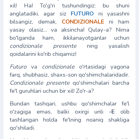
xil! Ha! To'g'ri tushundingiz: bu shuni
anglatadiki, agar siz
FUTURO
ni yasashni
bilsangiz, demak,
CONDIZIONALE
ni ham
yasay olasiz... va aksincha! Qulay-a? Nima
bo'lganda ham, ikkilanayotganlar uchun
condizionale presente
ning yasalish
qoidalarini ko'rib chiqamiz!
Futuro
va
condizionale
o'rtasidagi yagona
farq, shubhasiz, shaxs-son qo'shimchalaridadir.
Condizionale presente
qo'shimchalari barcha
fe'l guruhlari uchun bir xil! Zo'r-a?
Bundan tashqari, ushbu qo'shimchalar fe'l
o'zagiga emas, balki oxirgi unli
-E
olib
tashlangan holda fe'lning noaniq shakliga
qo'shiladi.