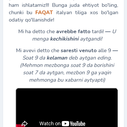
ham ishlatamiz!!! Bunga juda ehtiyot bo'ling,
chunki bu
FAQAT
italyan tiliga xos bo'lgan
odatiy qo'llanishdir!
Mi ha detto che
avrebbe fatto
tardi!
―
U
menga
kechikishini
aytgandi!
Mi avevi detto che
saresti venuto
alle 9
―
Soat 9 da
kelaman
deb aytgan eding.
(Mehmon mezbonga soat 9 da borishini
soat 7 da aytgan, mezbon 9 ga yaqin
mehmonga bu xabarni aytyapti)