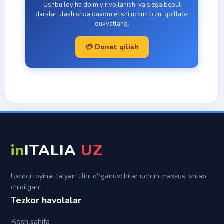
Son
Ushbu loyiha doimiy rivojlanishi va sizga bepul
Maqollar
Istak (Il congiuntivo)
Passato prossimo
Ravishdosh (gerundio)
A
darslar ulashishda davom etishi uchun bizni qo'llab-
quvvatlang.
Fe'l
Tezaytishlar
Passato remoto
Con
💳 Donat qilish
Italyan imo-ishoralari
Trapassato prossimo
Da
Topiklar
Trapassato remoto
Di
Futuro semplice
In
Futuro anteriore
Per
Su
in
ITALIA
UZ
Tra (fra)
Ushbu loyiha italyan tilini o'rganuvchilar uchun maxsus ishlab
chiqilgan.
Tezkor havolalar
Bosh sahifa