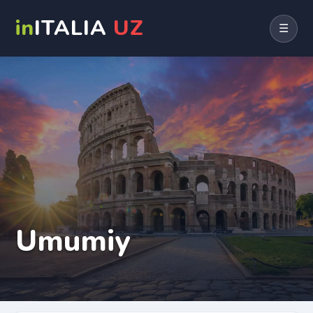
in
ITALIA
UZ
☰
Umumiy