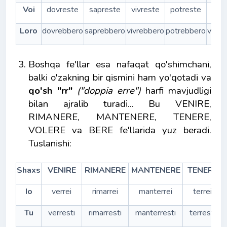
Voi
dovreste
sapreste
vivreste
potreste
ved
Loro
dovrebbero
saprebbero
vivrebbero
potrebbero
vedr
Boshqa fe'llar esa nafaqat qo'shimchani,
balki o'zakning bir qismini ham yo'qotadi va
qo'sh
"rr"
("doppia erre")
harfi mavjudligi
bilan ajralib turadi...
Bu VENIRE,
RIMANERE, MANTENERE, TENERE,
VOLERE va BERE fe'llarida yuz beradi.
Tuslanishi:
Shaxs
VENIRE
RIMANERE
MANTENERE
TENERE
Io
verrei
rimarrei
manterrei
terrei
Tu
verresti
rimarresti
manterresti
terresti