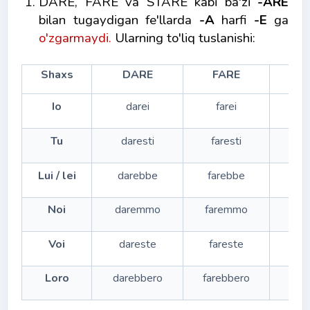
DARE, FARE va STARE kabi ba'zi
-ARE
bilan tugaydigan fe'llarda
-A
harfi
-E
ga
o'zgarmaydi.
Ularning to'liq tuslanishi:
Shaxs
DARE
FARE
S
Io
darei
farei
s
Tu
daresti
faresti
st
Lui / lei
darebbe
farebbe
st
Noi
daremmo
faremmo
st
Voi
dareste
fareste
st
Loro
darebbero
farebbero
sta