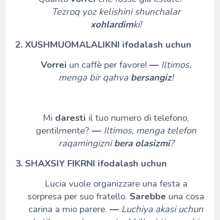
Tezroq yoz kelishini shunchalar
xohlardim
ki!
2. XUSHMUOMALALIKNI ifodalash uchun
Vorrei
un caffè per favore!
―
Iltimos,
menga bir qahva
bersangiz
!
Mi
daresti
il tuo numero di telefono,
gentilmente?
―
Iltimos, menga telefon
raqamingizni
bera olasizmi
?
3. SHAXSIY FIKRNI ifodalash uchun
Lucia vuole organizzare una festa a
sorpresa per suo fratello.
Sarebbe
una cosa
carina a mio parere.
―
Luchiya akasi uchun