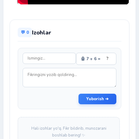
Izohlar
💬 0
🤖 7 + 6 =
Yuborish ➔
Hali izohlar yo'q. Fikr bildirib, munozarani
boshlab bering! ✨