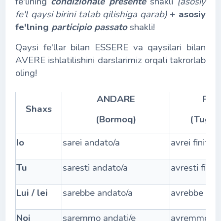
fe'lining
condizionale
presente
shakli
(asosiy
fe'l qaysi birini talab qilishiga qarab)
+
asosiy
fe'lning
participio passato
shakli!
Qaysi fe'llar bilan ESSERE va qaysilari bilan
AVERE ishlatilishini darslarimiz orqali takrorlab
oling!
ANDARE
FINI
Shaxs
(Bormoq)
(Tuga
Io
sarei andato/a
avrei finito
Tu
saresti andato/a
avresti finito
Lui / lei
sarebbe andato/a
avrebbe fini
Noi
saremmo andati/e
avremmo fin