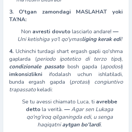
3. O'tgan zamondagi MASLAHAT yoki
TA’NA:
Non
avresti dovuto
lasciarlo andare!
―
Uni ketishiga yo'l qo'ymas
liging kerak edi
!
4.
Uchinchi turdagi shart ergash gapli qo'shma
gaplarda (
periodo ipotetico di terzo tipo
),
condizionale passato
bosh gapda (
apodosi
)
imkonsizlikni
ifodalash uchun ishlatiladi,
bunda ergash gapda (
protasi
)
congiuntivo
trapassato
keladi:
Se tu avessi chiamato Luca, ti
avrebbe
detto
la verità.
―
Agar sen Lukaga
qo'ng'iroq qilganingda edi, u senga
haqiqatni
aytgan bo'lardi
.