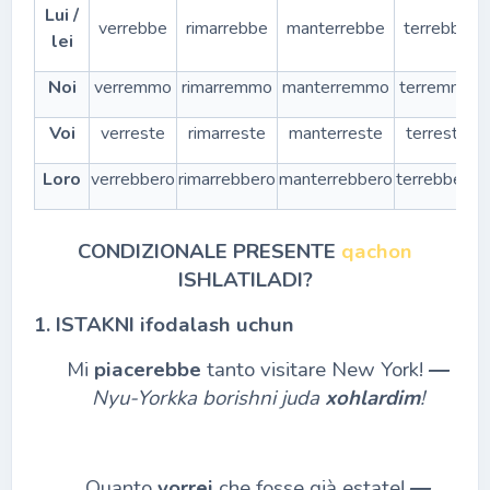
Lui /
verrebbe
rimarrebbe
manterrebbe
terrebbe
lei
Noi
verremmo
rimarremmo
manterremmo
terremmo
Voi
verreste
rimarreste
manterreste
terreste
Loro
verrebbero
rimarrebbero
manterrebbero
terrebbero
v
CONDIZIONALE PRESENTE
qachon
ISHLATILADI?
1. ISTAKNI ifodalash uchun
Mi
piacerebbe
tanto visitare New York!
―
Nyu-Yorkka borishni juda
xohlardim
!
Quanto
vorrei
che fosse già estate!
―