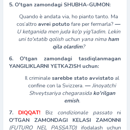
5. O'tgan zamondagi SHUBHA
-
GUMON:
Quando è andata via, ho pianto tanto. Ma
cos’altro
avrei potuto
fare per fermarla?
―
U ketganida men juda ko'p yig'ladim. Lekin
uni to'xtatib qolish uchun yana nima
ham
qila olardim
?
6. O'tgan zamondagi tasdiqlanmagan
YANGILIKLARNI YETKAZISH uchun:
Il criminale
sarebbe stato avvistato
al
confine con la Svizzera.
―
Jinoyatchi
Shveytsariya chegarasida
ko'rilgan
emish
.
7.
DIQQAT!
Biz
condizionale passato
ni
O'TGAN ZAMONDAGI KELASI ZAMONNI
(FUTURO NEL PASSATO)
ifodalash uchun