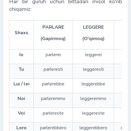
Har bir guruh uchun bittadan misol ko'rib
chiqamiz:
PARLARE
LEGGERE
DO
Shaxs
(Gapirmoq)
(O'qimoq)
(Ux
Io
parlerei
leggerei
do
Tu
parleresti
leggeresti
dor
Lui / lei
parlerebbe
leggerebbe
dor
Noi
parleremmo
leggeremmo
dor
Voi
parlereste
leggereste
dor
Loro
parlerebbero
leggerebbero
dorm