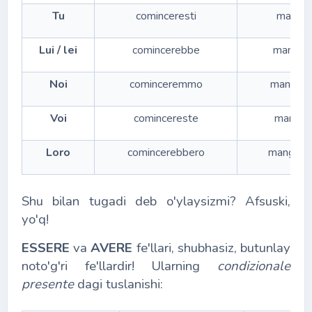
Tu
cominceresti
manger
Lui / lei
comincerebbe
manger
Noi
cominceremmo
manger
Voi
comincereste
manger
Loro
comincerebbero
mangere
Shu bilan tugadi deb o'ylaysizmi? Afsuski,
yo'q!
ESSERE
va
AVERE
fe'llari, shubhasiz, butunlay
noto'g'ri fe'llardir! Ularning
condizionale
presente
dagi tuslanishi: