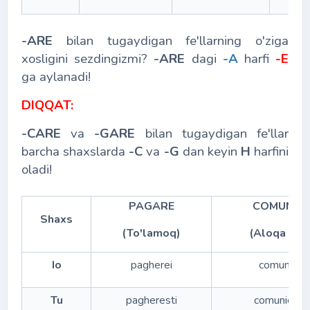
-ARE
bilan tugaydigan fe'llarning o'ziga
xosligini sezdingizmi?
-ARE
dagi
-A
harfi
-E
ga aylanadi!
DIQQAT:
-CARE
va
-GARE
bilan tugaydigan fe'llar
barcha shaxslarda
-C
va
-G
dan keyin
H
harfini
oladi!
PAGARE
COMUNIC
Shaxs
(To'lamoq)
(Aloqa qil
Io
pagherei
comunicher
Tu
pagheresti
comunichere