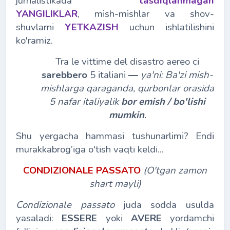
jurnalistikada
tasdiqlanmagan
YANGILIKLAR
, mish-mishlar va shov-
shuvlarni
YETKAZISH
uchun ishlatilishini
ko'ramiz.
Tra le vittime del disastro aereo ci
sarebbero
5 italiani
―
ya'ni: Ba'zi mish-
mishlarga qaraganda, qurbonlar orasida
5 nafar italiyalik
bor emish / bo'lishi
mumkin
.
Shu yergacha hammasi tushunarlimi? Endi
murakkabrog’iga o'tish vaqti keldi...
CONDIZIONALE PASSATO
(O'tgan zamon
shart mayli)
Condizionale passato
juda sodda usulda
yasaladi:
ESSERE
yoki
AVERE
yordamchi