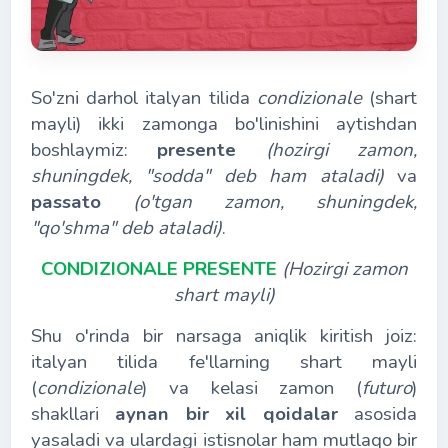
So'zni darhol italyan tilida
condizionale
(shart
mayli) ikki zamonga bo'linishini aytishdan
boshlaymiz:
presente
(hozirgi zamon,
shuningdek, "sodda" deb ham ataladi)
va
passato
(o'tgan zamon, shuningdek,
"qo'shma" deb ataladi)
.
CONDIZIONALE PRESENTE
(Hozirgi zamon
shart mayli)
Shu o'rinda bir narsaga aniqlik kiritish joiz:
italyan tilida fe'llarning shart mayli
(
condizionale
) va kelasi zamon (
futuro
)
shakllari
aynan bir xil qoidalar
asosida
yasaladi va ulardagi istisnolar ham mutlaqo bir