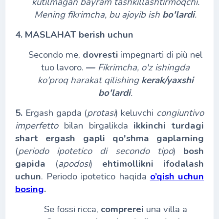
kutilmagan bayram tashkillashtirmoqchi.
Mening fikrimcha, bu ajoyib ish
bo'lardi
.
4. MASLAHAT berish uchun
Secondo me,
dovresti
impegnarti di più nel
tuo lavoro.
―
Fikrimcha, o'z ishingda
ko'proq harakat qilishing
kerak/yaxshi
bo'lardi
.
5.
Ergash gapda (
protasi
) keluvchi
congiuntivo
imperfetto
bilan birgalikda
ikkinchi turdagi
shart ergash gapli qo'shma gaplarning
(
periodo ipotetico di secondo tipo
)
bosh
gapida
(
apodosi
)
ehtimollikni ifodalash
uchun
. Periodo ipotetico haqida
o’qish uchun
bosing
.
Se fossi ricca,
comprerei
una villa a