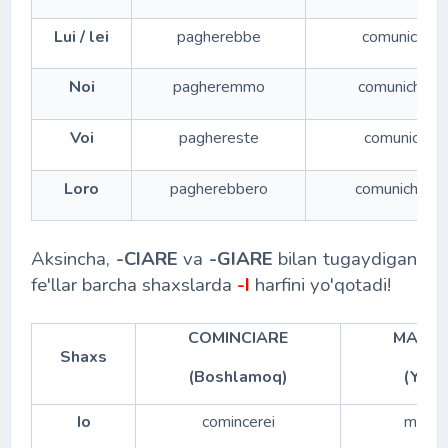
Lui / lei
pagherebbe
comunicher
Noi
pagheremmo
comunicher
Voi
paghereste
comunicher
Loro
pagherebbero
comunichere
Aksincha,
-CIARE
va
-GIARE
bilan tugaydigan
fe'llar barcha shaxslarda
-I
harfini yo'qotadi!
COMINCIARE
MANGI
Shaxs
(Boshlamoq)
(Yem
Io
comincerei
mange