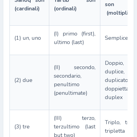
Sanoq son
Tartib son
son
(cardinali)
(ordinali)
(moltiplicati
(I) primo (first),
(1) un, uno
Semplice
ultimo (last)
Doppio,
(II) secondo,
duplice,
secondario,
(2) due
duplicato,
penultimo
doppietta,
(penultimate)
duplex
(III) terzo,
Triplo, tripli
(3) tre
terzultimo (last
tripletta
but two)