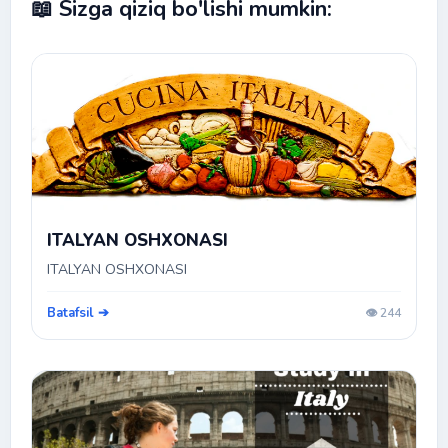
📖 Sizga qiziq bo'lishi mumkin:
ITALYAN OSHXONASI
ITALYAN OSHXONASI
Batafsil ➔
👁️ 244