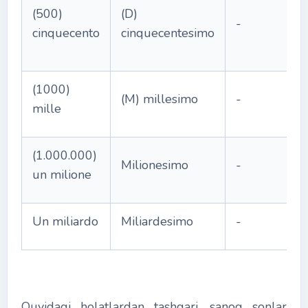
(500)
(D)
-
cinquecento
cinquecentesimo
(1000)
(M) millesimo
-
mille
(1.000.000)
Milionesimo
-
un milione
Un miliardo
Miliardesimo
-
Quyidagi holatlardan tashqari, sanoq sonlar