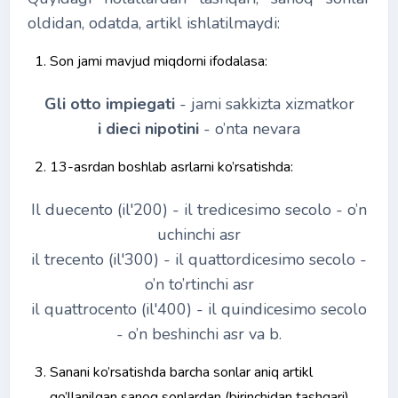
oldidan, odatda, artikl ishlatilmaydi:
Son jami mavjud miqdorni ifodalasa:
Gli otto impiegati
- jami sakkizta xizmatkor
i dieci nipotini
- o’nta nevara
13-asrdan boshlab asrlarni ko’rsatishda:
Il duecento (il'200) - il tredicesimo secolo - o’n
uchinchi asr
il trecento (il'300) - il quattordicesimo secolo -
o’n to’rtinchi asr
il quattrocento (il'400) - il quindicesimo secolo
- o’n beshinchi asr va b.
Sanani ko’rsatishda barcha sonlar aniq artikl
qo’llanilgan sanoq sonlardan (birinchidan tashqari)