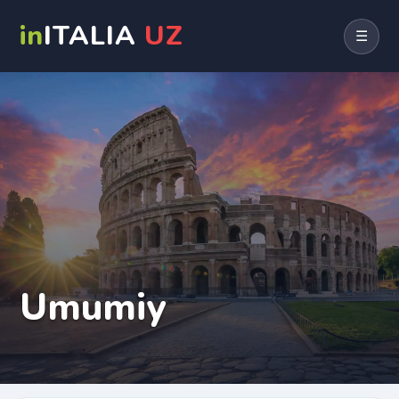
in
ITALIA
UZ
☰
Umumiy