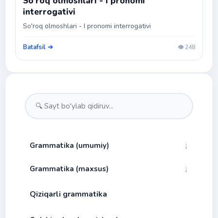
So'roq olmoshlari - I pronomi
interrogativi
So'roq olmoshlari - I pronomi interrogativi
Batafsil ➔
👁️ 248
↓
Grammatika (umumiy)
↓
Grammatika (maxsus)
↓
Fonetika
Qiziqarli grammatika
Bog'lovchilar
↓
Morfologiya
Alibfo va talaffuz
Gap turlari