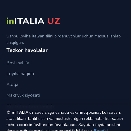
Futuro anteriore
Per
Su
in
ITALIA
UZ
Tra (fra)
Ushbu loyiha italyan tilini o'rganuvchilar uchun maxsus ishlab
chiqilgan.
Tezkor havolalar
Bosh sahifa
Loyiha haqida
Aloqa
Maxfiylik siyosati
Biz bilan bog'lanish
🍪
inITALIA.uz
sayti sizga yanada yaxshiroq xizmat ko'rsatish,
statistikani tahlil qilish va moslashtirilgan reklamalar ko'rsatish
yagonapochta1@gmail.com
uchun
cookie
fayllaridan foydalanadi. Saytdan foydalanishni
davom ettirish orqali siz bunga rozilik bildirasiz.
Batafsil