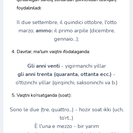
foydaliniladi:
Il due settembre, il quindici ottobre, l'otto
marzo;
ammo:
il primo arpile (dicembre,
gennaio…);
Davrlar, ma’lum vaqtni ifodalaganda:
Gli anni venti
- yigirmanchi yillar
gli anni trenta (quaranta, ottanta
есс
.)
-
o’ttizinchi yillar (qirqinchi, saksoninchi va b.)
Vaqtni ko’rsatganda (soat):
Sono le due (tre, quattro...) - hozir soat ikki (uch,
to’rt...)
È l'una e mezzo - bir yarim