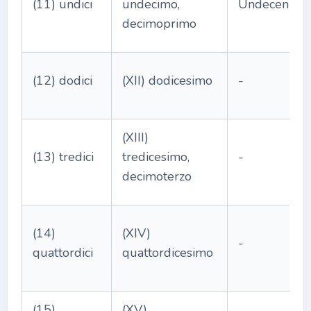
(11) undici
undecimo,
Undecennal
decimoprimo
(12) dodici
(XII) dodicesimo
-
(XIII)
(13) tredici
tredicesimo,
-
decimoterzo
(14)
(XIV)
-
quattordici
quattordicesimo
(15)
(XV)