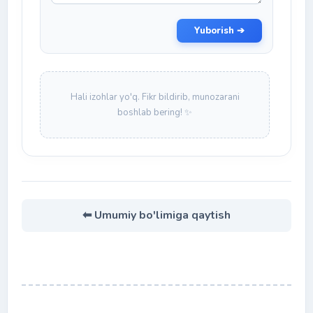
Yuborish ➔
Hali izohlar yo'q. Fikr bildirib, munozarani
boshlab bering! ✨
⬅ Umumiy bo'limiga qaytish