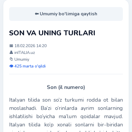
⬅ Umumiy bo'limiga qaytish
SON VA UNING TURLARI
📅 18.02.2026 14:20
👤 inITALIA.uz
📁 Umumiy
👁️ 425 marta o'qildi
Son (il numero)
Italyan tilida son so’z turkumi rodda ot bilan
moslashadi. Ba’zi o’rinlarda ayrim sonlarning
ishlatilishi bo’yicha ma’lum qoidalar mavjud.
Italyan tilida ko’p xonali sonlarni bir-biridan