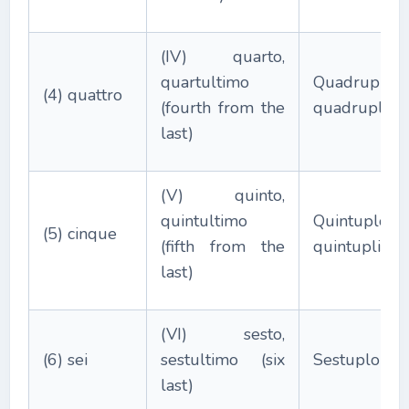
(IV) quarto,
quartultimo
Quadruplo,
(4) quattro
(fourth from the
quadruplice
last)
(V) quinto,
quintultimo
Quintuplo,
(5) cinque
(fifth from the
quintuplice
last)
(VI) sesto,
(6) sei
sestultimo (six
Sestuplo
last)