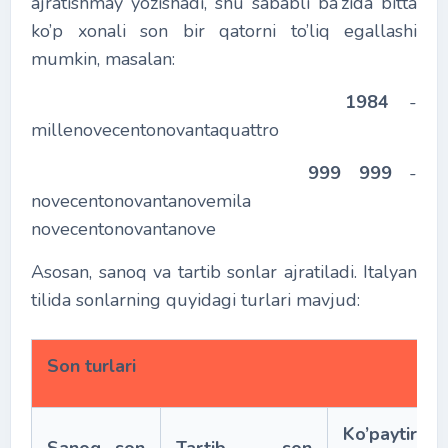
ajratishmay yozishadi, shu sababli ba’zida bitta
ko’p xonali son bir qatorni to’liq egallashi
mumkin, masalan:
1984
-
millenovecentonovantaquattro
999 999
-
novecentonovantanovemila
novecentonovantanove
Asosan, sanoq va tartib sonlar ajratiladi. Italyan
tilida sonlarning quyidagi turlari mavjud:
Son turlari
Ko’paytiruvc