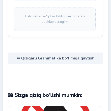
Hali izohlar yo'q. Fikr bildirib, munozarani
boshlab bering! ✨
⬅ Qiziqarli Grammatika bo'limiga qaytish
📖 Sizga qiziq bo'lishi mumkin: