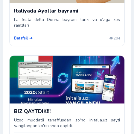
Italiyada Ayollar bayrami
La festa della Donna bayrami tarixi va o‘ziga xos
ramzlari
Batafsil ➔
👁️ 204
BIZ QAYTDIK!!!
Uzoq muddatli tanaffusdan so'ng initalia.uz sayti
yangilangan ko'rinishda qaytdi.