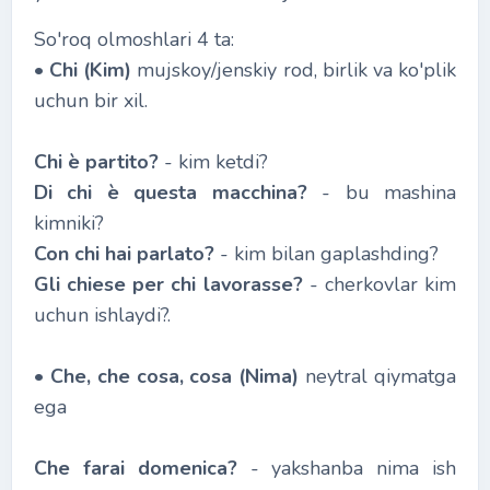
So'roq olmoshlari 4 ta:
•
Chi (Kim)
mujskoy/jenskiy rod, birlik va ko'plik
uchun bir xil.
Chi è partito?
- kim ketdi?
Di chi è questa macchina?
- bu mashina
kimniki?
Con chi hai parlato?
- kim bilan gaplashding?
Gli chiese per chi lavorasse?
- cherkovlar kim
uchun ishlaydi?.
•
Che, che cosa, cosa (Nima)
neytral qiymatga
ega
Che farai domenica?
- yakshanba nima ish