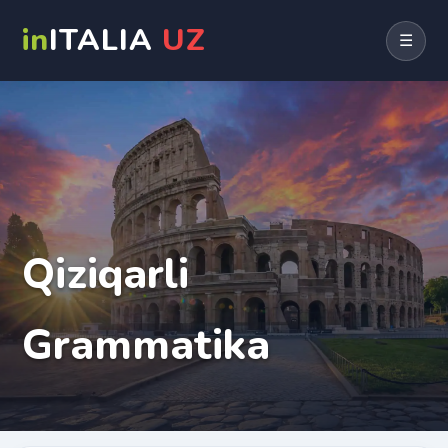
in
ITALIA
UZ
☰
Qiziqarli
Grammatika