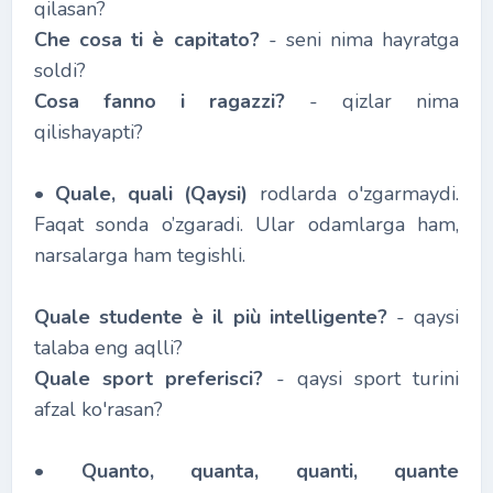
qilasan?
Che cosa ti è capitato?
- seni nima hayratga
soldi?
Cosa fanno i ragazzi?
- qizlar nima
qilishayapti?
•
Quale, quali (Qaysi)
rodlarda o'zgarmaydi.
Faqat sonda o’zgaradi. Ular odamlarga ham,
narsalarga ham tegishli.
Quale studente è il più intelligente?
- qaysi
talaba eng aqlli?
Quale sport preferisci?
- qaysi sport turini
afzal ko'rasan?
•
Quanto, quanta, quanti, quante