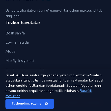
Tra (fra)
Ushbu loyiha italyan tilini o'rganuvchilar uchun maxsus ishlab
chiqilgan.
Tezkor havolalar
Bosh sahifa
Loyiha haqida
Aloqa
Maxfiylik siyosati
Biz bilan bog'lanish
🍪
inITALIA.uz
sayti sizga yanada yaxshiroq xizmat ko'rsatish,
statistikani tahlil qilish va moslashtirilgan reklamalar ko'rsatish
yagonapochta1@gmail.com
uchun
cookie
fayllaridan foydalanadi. Saytdan foydalanishni
davom ettirish orqali siz bunga rozilik bildirasiz.
Batafsil
ma'lumot
© 2020 - 2026
inITALIA UZ
. Barcha huquqlar himoyalangan.
Tushundim, roziman 👍