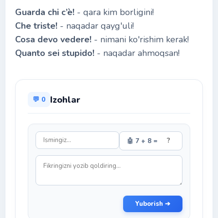
Guarda chi c’è!
- qara kim borligini!
Che triste!
- naqadar qayg'uli!
Cosa devo vedere!
- nimani ko'rishim kerak!
Quanto sei stupido!
- naqadar ahmoqsan!
Izohlar
💬 0
🤖 7 + 8 =
Yuborish ➔