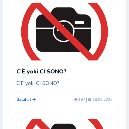
C’È yoki CI SONO?
C’È yoki CI SONO?
Batafsil ➔
👁️ 197 | 📅 18.02.2026