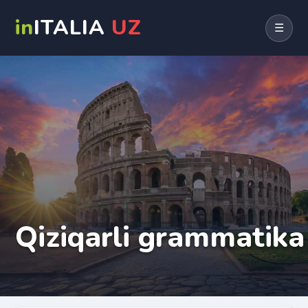
in
ITALIA
UZ
☰
Qiziqarli grammatika