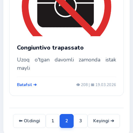
Congiuntivo trapassato
Uzoq o'tgan davomli zamonda istak
mayli
Batafsil ➔
👁️ 208 | 📅 19.03.2026
⬅ Oldingi
1
2
3
Keyingi ➔