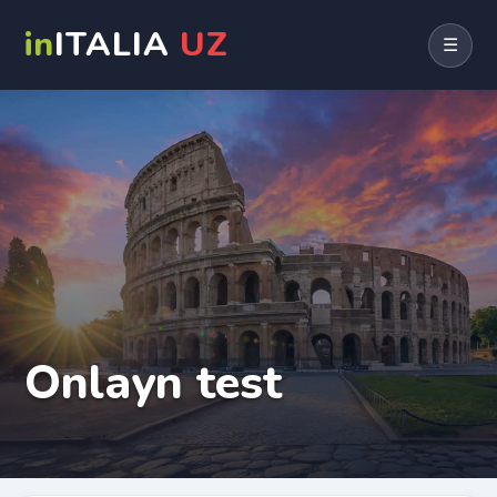
in
ITALIA
UZ
☰
Onlayn test