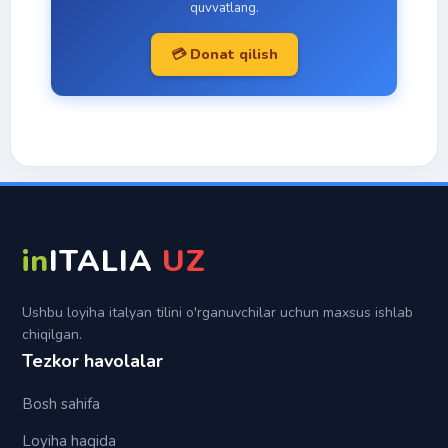
quvvatlang.
Fe'l
Tezaytishlar
Passato remoto
Con
💳 Donat qilish
Italyan imo-ishoralari
Trapassato prossimo
Da
Topiklar
Trapassato remoto
Di
Futuro semplice
In
Futuro anteriore
Per
Su
in
ITALIA
UZ
Tra (fra)
Ushbu loyiha italyan tilini o'rganuvchilar uchun maxsus ishlab
chiqilgan.
Tezkor havolalar
Bosh sahifa
Loyiha haqida