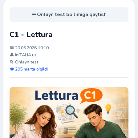
⬅ Onlayn test bo'limiga qaytish
C1 - Lettura
📅 20.03.2026 10:10
👤 inITALIA.uz
📁 Onlayn test
👁️ 205 marta o'qildi