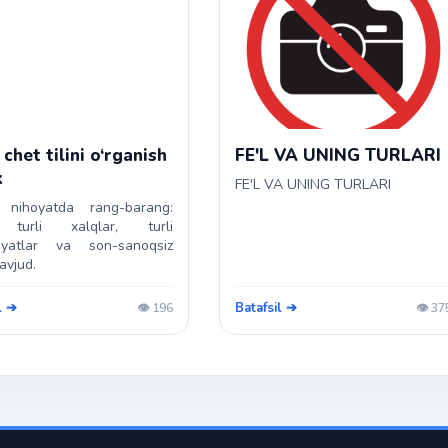
chet tilini o‘rganish
FE'L VA UNING TURLARI
k
FE'L VA UNING TURLARI
 nihoyatda rang-barang:
turli xalqlar, turli
iyatlar va son-sanoqsiz
mavjud.
l ➔
Batafsil ➔
👁️ 196
👁️ 37