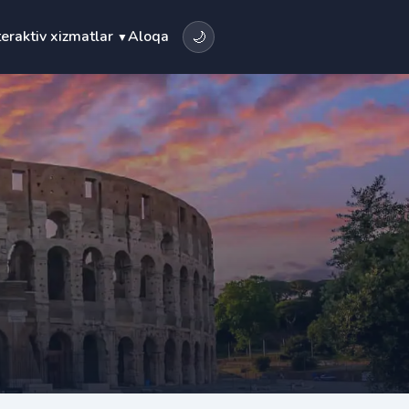
teraktiv xizmatlar
Aloqa
🌙
▼