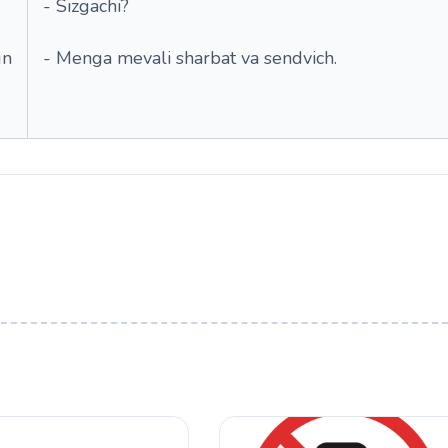
- Sizgachi?
un
- Menga mevali sharbat va sendvich.