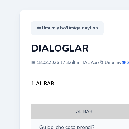
⬅ Umumiy bo'limiga qaytish
DIALOGLAR
📅 18.02.2026 17:32
👤 inITALIA.uz
📁 Umumiy
👁️
1.
AL BAR
AL BAR
- Guido, che cosa prendi?