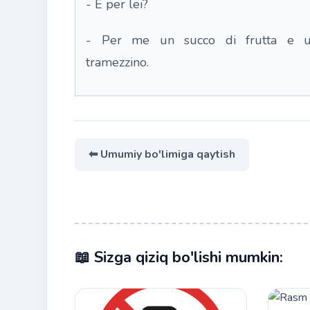
- E per lei?
- Per me un succo di frutta e 
tramezzino.
⬅ Umumiy bo'limiga qaytish
📖 Sizga qiziq bo'lishi mumkin: