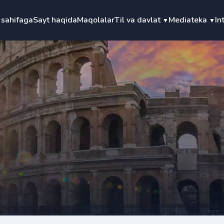
 sahifaga
Sayt haqida
Maqolalar
Til va davlat
Mediateka
In
▼
▼