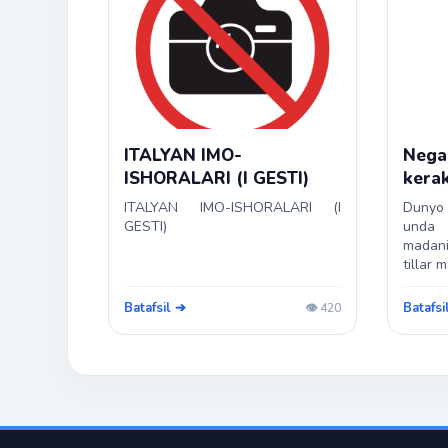
ITALYAN IMO-
Nega 
ISHORALARI (I GESTI)
kera
ITALYAN IMO-ISHORALARI (I
Dunyo
GESTI)
unda 
madan
tillar 
Batafsil ➔
Batafsi
👁️ 420