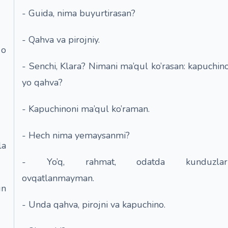
- Guida, nima buyurtirasan?
- Qahva va pirojniy.
 o
- Senchi, Klara? Nimani ma’qul ko’rasan: kapuchin
yo qahva?
- Kapuchinoni ma’qul ko’raman.
- Hech nima yemaysanmi?
la
- Yo’q, rahmat, odatda kunduzlar
ovqatlanmayman.
un
- Unda qahva, pirojni va kapuchino.