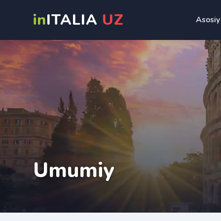
in
ITALIA
UZ
Asosiy
Umumiy