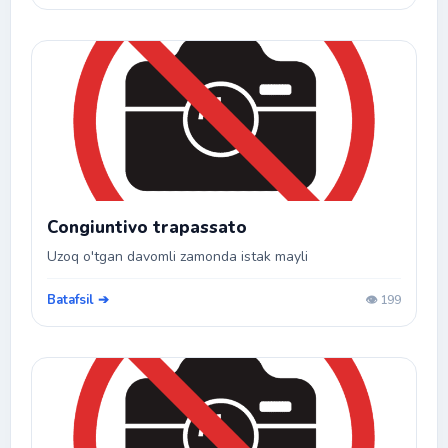
Congiuntivo trapassato
Uzoq o'tgan davomli zamonda istak mayli
Batafsil ➔
👁️ 199