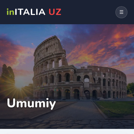
in
ITALIA
UZ
☰
Umumiy