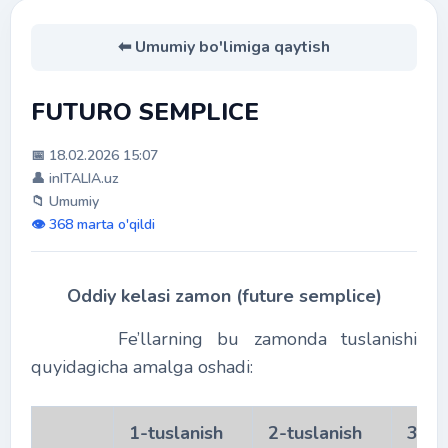
⬅ Umumiy bo'limiga qaytish
FUTURO SEMPLICE
📅 18.02.2026 15:07
👤 inITALIA.uz
📁 Umumiy
👁️ 368 marta o'qildi
Oddiy kelasi zamon (future semplice)
Fe’llarning bu zamonda tuslanishi
quyidagicha amalga oshadi:
1-tuslanish
2-tuslanish
3-tu