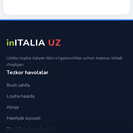
Di
Futuro semplice
In
Futuro anteriore
Per
Su
in
ITALIA
UZ
Tra (fra)
Ushbu loyiha italyan tilini o'rganuvchilar uchun maxsus ishlab
chiqilgan.
Tezkor havolalar
Bosh sahifa
Loyiha haqida
Aloqa
Maxfiylik siyosati
Biz bilan bog'lanish