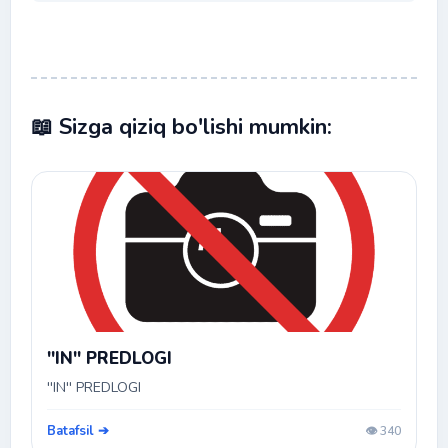
📖 Sizga qiziq bo'lishi mumkin:
''IN'' PREDLOGI
''IN'' PREDLOGI
Batafsil ➔
👁️ 340