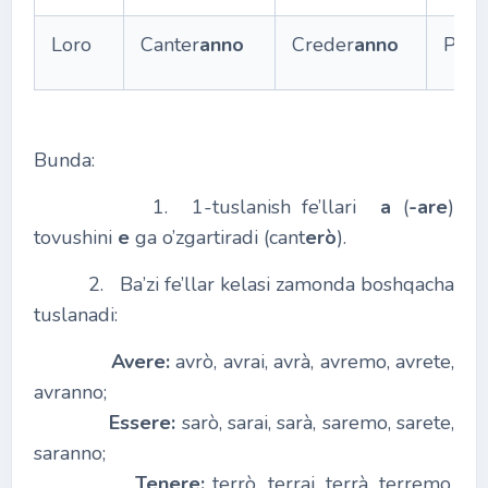
Loro
Canter
anno
Creder
anno
Parti
Bunda:
1. 1-tuslanish fe’llari
а
(
-are
)
tovushini
е
ga o’zgartiradi (cant
erò
).
2. Ba’zi fe’llar kelasi zamonda boshqacha
tuslanadi:
Avere:
avrò, avrai, avrà, avremo, avrete,
avranno;
Essere:
sarò, sarai, sarà, saremo, sarete,
saranno;
Tenere:
terrò, terrai, terrà, terremo,