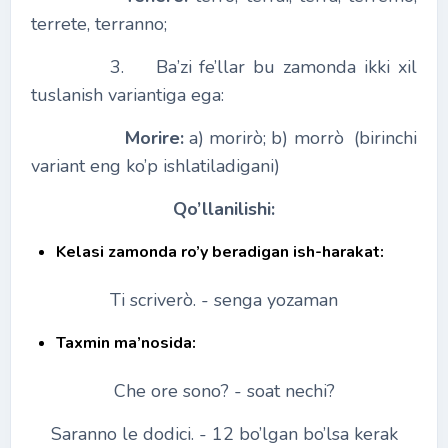
terrete, terranno;
3. Ba’zi fe’llar bu zamonda ikki xil
tuslanish variantiga ega:
Morire:
a) morirò; b) morrò (birinchi
variant eng ko’p ishlatiladigani)
Qo’llanilishi:
Kelasi zamonda ro’y beradigan ish-harakat:
Ti scriverò. - senga yozaman
Taxmin ma’nosida:
Che ore sono? - soat nechi?
Saranno le dodici. - 12 bo’lgan bo’lsa kerak