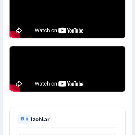
Izohlar
💬 0