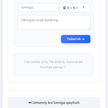
🤖 6 + 6 =
Yuborish ➔
Hali izohlar yo'q. Fikr bildirib, munozarani
boshlab bering! ✨
⬅ Umumiy bo'limiga qaytish