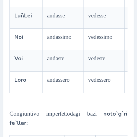
Lui\Lei
andasse
vedesse
fin
Noi
andassimo
vedessimo
fin
Voi
andaste
vedeste
fin
Loro
andassero
vedessero
fin
noto`g`ri
Congiuntivo imperfettodagi bazi
fe`llar
: