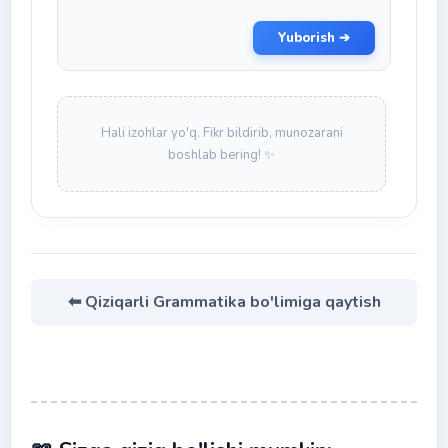
Yuborish ➔
Hali izohlar yo'q. Fikr bildirib, munozarani
boshlab bering! ✨
⬅ Qiziqarli Grammatika bo'limiga qaytish