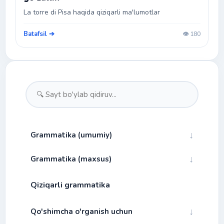
La torre di Pisa haqida qiziqarli ma'lumotlar
Batafsil ➔
👁️ 180
↓
Grammatika (umumiy)
↓
Grammatika (maxsus)
↓
Fonetika
Qiziqarli grammatika
Bog'lovchilar
↓
Morfologiya
Alibfo va talaffuz
Gap turlari
↓
↓
Qo'shimcha o'rganish uchun
Fe'l mayllari
Bo'g'in
Ot