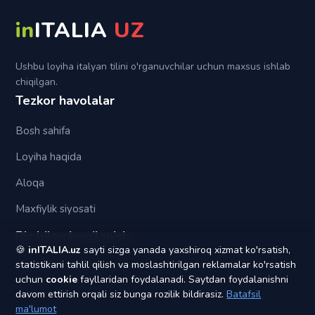
Su
in
ITALIA
UZ
Tra (fra)
Ushbu loyiha italyan tilini o'rganuvchilar uchun maxsus ishlab
chiqilgan.
Tezkor havolalar
Bosh sahifa
Loyiha haqida
Aloqa
Maxfiylik siyosati
Biz bilan bog'lanish
🍪
inITALIA.uz
sayti sizga yanada yaxshiroq xizmat ko'rsatish,
statistikani tahlil qilish va moslashtirilgan reklamalar ko'rsatish
yagonapochta1@gmail.com
uchun
cookie
fayllaridan foydalanadi. Saytdan foydalanishni
davom ettirish orqali siz bunga rozilik bildirasiz.
Batafsil
ma'lumot