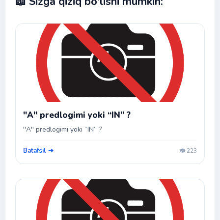
📖 Sizga qiziq bo'lishi mumkin:
''A'' predlogimi yoki “IN” ?
''A'' predlogimi yoki “IN” ?
Batafsil ➔
👁️ 223