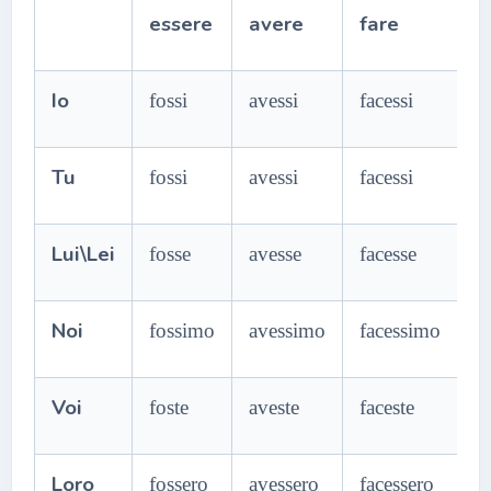
essere
avere
fare
d
Io
fossi
avessi
facessi
di
Tu
fossi
avessi
facessi
di
Lui\Lei
fosse
avesse
facesse
d
Noi
fossimo
avessimo
facessimo
d
Voi
foste
aveste
faceste
Loro
fossero
avessero
facessero
d