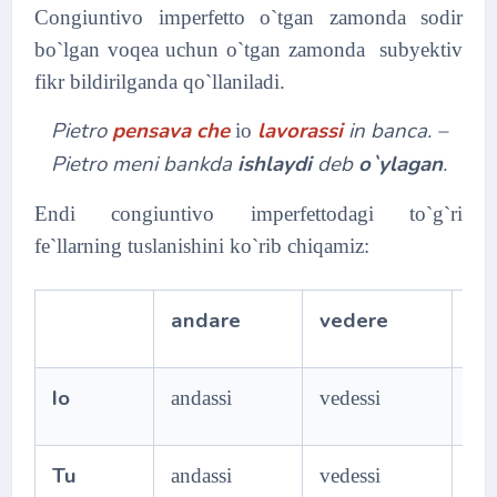
Congiuntivo imperfetto o`tgan zamonda sodir
bo`lgan voqea uchun o`tgan zamonda subyektiv
fikr bildirilganda qo`llaniladi.
Pietro
pensava che
lavorassi
in banca. –
io
Pietro meni bankda
ishlaydi
deb
o`ylagan
.
Endi congiuntivo imperfettodagi to`g`ri
fe`llarning tuslanishini ko`rib chiqamiz:
andare
vedere
fin
Io
andassi
vedessi
fin
Tu
andassi
vedessi
fin