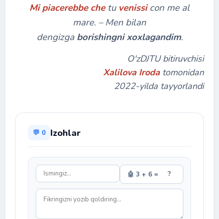
Mi piacerebbe che
tu
venissi
con me al
mare.
– Men bilan
dengizga
borishingni
xoxlagandim
.
O'zDJTU bitiruvchisi
Xalilova Iroda
tomonidan
2022-yilda tayyorlandi
Izohlar
💬 0
🤖 3 + 6 =