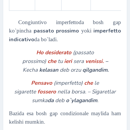
Congiuntivo imperfettoda bosh gap
passato prossimo
imperfetto
ko`pincha
yoki
indicativo
da bo`ladi.
Ho desiderato
(passato
prossimo)
che
tu
ieri
sera
venissi.
–
Kecha
kelasan
deb orzu
qilgandim
.
Pensavo
(imperfetto)
che
le
sigarette
fossero
nella borsa. – Sigaretlar
sumka
da
deb
o`ylagandim
.
Bazida esa bosh gap condizionale maylida ham
kelishi mumkin.