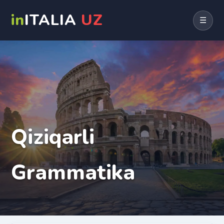
in
ITALIA
UZ
☰
Qiziqarli
Grammatika