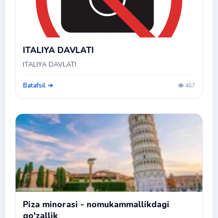
ITALIYA DAVLATI
ITALIYA DAVLATI
Batafsil ➔
👁️ 467
Piza minorasi - nomukammallikdagi
go'zallik