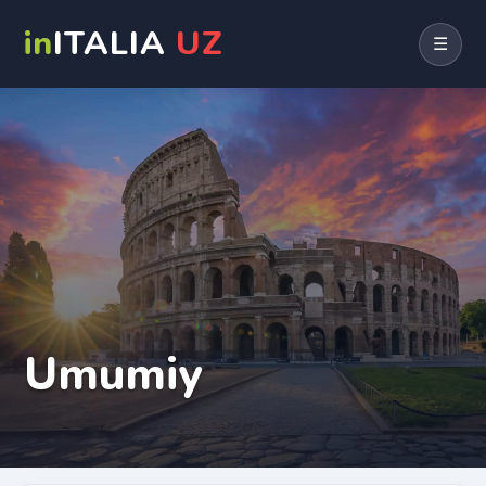
in
ITALIA
UZ
☰
Umumiy