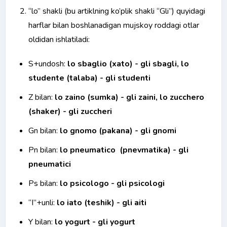
“lo” shakli (bu artiklning ko’plik shakli “Gli”) quyidagi
harflar bilan boshlanadigan mujskoy roddagi otlar
oldidan ishlatiladi:
S+undosh:
lo sbaglio (xato) - gli sbagli, lo
studente (talaba) - gli studenti
Z bilan:
lo zaino (sumka) - gli zaini, lo zucchero
(shaker) - gli zuccheri
Gn bilan:
lo gnomo (pakana) - gli gnomi
Pn bilan:
lo pneumatico (pnevmatika) - gli
pneumatici
Ps bilan:
lo psicologo - gli psicologi
“I”+unli:
lo iato (teshik) - gli aiti
Y bilan:
lo yogurt - gli yogurt