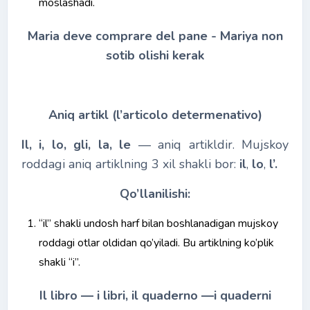
moslashadi.
Maria deve comprare del pane - Mariya non
sotib olishi kerak
Aniq artikl (l’articolo determenativo)
Il, i, lo, gli, la, le
― aniq artikldir. Mujskoy
roddagi aniq artiklning 3 xil shakli bor:
il
,
lo
,
l’.
Qo’llanilishi:
“il” shakli undosh harf bilan boshlanadigan mujskoy
roddagi otlar oldidan qo’yiladi. Bu artiklning ko’plik
shakli “i”.
Il libro ― i libri, il quaderno ―i quaderni