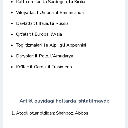
Katta orollar:
la
Sardegna,
la
Sicilia
Viloyatlar:
l’
Umbria,
il
Samarcanda
Davlatlar:
l’
Italia,
la
Russia
Qit’alar:
l’
Europa,
l’
Asia
Tog’ tizmalari:
le
Alpi,
gli
Appennini
Daryolar:
il
Polo,
l’
Amudarya
Ko’llar:
il
Garda,
il
Trasimeno
Artikl quyidagi hollarda ishlatilmaydi:
Atoqli otlar oldidan: Shahboz, Abbos