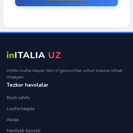
Topiklar
Trapassato remoto
Di
Futuro semplice
In
Futuro anteriore
Per
Su
in
ITALIA
UZ
Tra (fra)
Ushbu loyiha italyan tilini o'rganuvchilar uchun maxsus ishlab
chiqilgan.
Tezkor havolalar
Bosh sahifa
Loyiha haqida
Aloqa
Maxfiylik siyosati