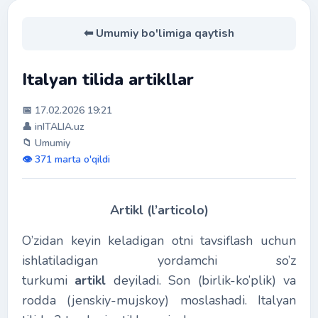
⬅ Umumiy bo'limiga qaytish
Italyan tilida artikllar
📅 17.02.2026 19:21
👤 inITALIA.uz
📁 Umumiy
👁️ 371 marta o'qildi
Artikl (l’articolo)
O’zidan keyin keladigan otni tavsiflash uchun
ishlatiladigan yordamchi so’z
turkumi
artikl
deyiladi. Son (birlik-ko’plik) va
rodda (jenskiy-mujskoy) moslashadi. Italyan