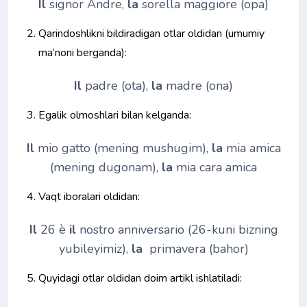
Il
signor Andre,
la
sorella maggiore (opa)
Qarindoshlikni bildiradigan otlar oldidan (umumiy
ma’noni berganda):
Il
padre (ota),
la
madre (ona)
Egalik olmoshlari bilan kelganda:
Il
mio gatto (mening mushugim),
la
mia amica
(mening dugonam),
la
mia cara amica
Vaqt iboralari oldidan:
Il
26 è
il
nostro anniversario (26-kuni bizning
yubileyimiz),
la
primavera (bahor)
Quyidagi otlar oldidan doim artikl ishlatiladi: