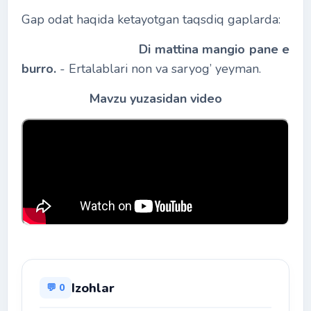
Gap odat haqida ketayotgan taqsdiq gaplarda:
Di mattina mangio pane e
burro.
- Ertalablari non va saryog’ yeyman.
Mavzu yuzasidan video
Izohlar
💬 0