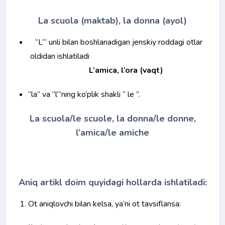
La scuola (maktab), la donna (ayol)
“L’” unli bilan boshlanadigan jenskiy roddagi otlar
oldidan ishlatiladi
L’amica, l’ora (vaqt)
“la” va “l’”ning ko’plik shakli “ le ”.
La scuola/le scuole, la donna/le donne,
l’amica/le amiche
Aniq artikl doim quyidagi hollarda ishlatiladi:
Ot aniqlovchi bilan kelsa, ya’ni ot tavsiflansa: