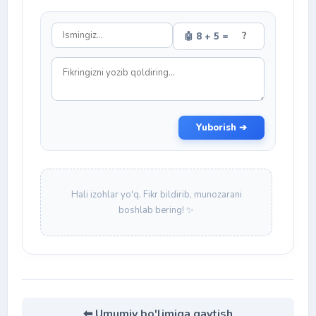
🤖 8 + 5 =
Yuborish ➔
Hali izohlar yo'q. Fikr bildirib, munozarani
boshlab bering! ✨
⬅ Umumiy bo'limiga qaytish