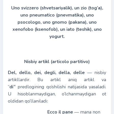
Uno svizzero (shvetsariyalik), un zio (tog’a),
uno pneumatico (pnevmatika), uno
psocologo, uno gnomo (pakana), uno
xenofobo (ksenofob), un iato (teshik), uno
yogurt.
Nisbiy artikl (articolo partitivo)
Del, dello, dei, degli, della, delle
― nisbiy
artikllardir. Bu artikl aniq artikl va
“
di”
predlogining qo’shilishi natijasida yasaladi.
U hisoblanmaydigan, o’lchanmaydigan ot
oldidan qo’llaniladi:
Ecco il pane
― mana non