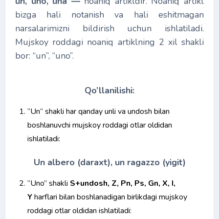
un, uno, una
―
noaniq artikldir. Noaniq artikl
bizga hali notanish va hali eshitmagan
narsalarimizni bildirish uchun ishlatiladi.
Mujskoy roddagi noaniq artiklning 2 xil shakli
bor: “un”, “uno”.
Qo’llanilishi:
“Un” shakli har qanday unli va undosh bilan
boshlanuvchi mujskoy roddagi otlar oldidan
ishlatiladi:
Un albero (daraxt), un ragazzo (yigit)
“Uno” shakli
S+undosh, Z, Pn, Ps, Gn, X, I,
Y
harflari bilan boshlanadigan birlikdagi mujskoy
roddagi otlar oldidan ishlatiladi: