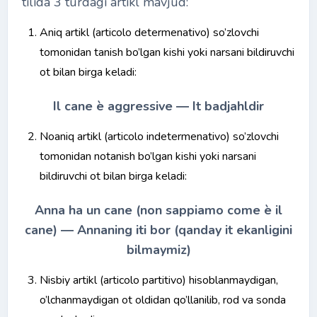
tilida 3 turdagi artikl mavjud:
Aniq artikl (articolo determenativo) so’zlovchi
tomonidan tanish bo’lgan kishi yoki narsani bildiruvchi
ot bilan birga keladi:
Il cane è aggressive ― It badjahldir
Noaniq artikl (articolo indetermenativo) so’zlovchi
tomonidan notanish bo’lgan kishi yoki narsani
bildiruvchi ot bilan birga keladi:
Anna ha un cane (non sappiamo come è il
cane) ― Annaning iti bor (qanday it ekanligini
bilmaymiz)
Nisbiy artikl (articolo partitivo) hisoblanmaydigan,
o’lchanmaydigan ot oldidan qo’llanilib, rod va sonda