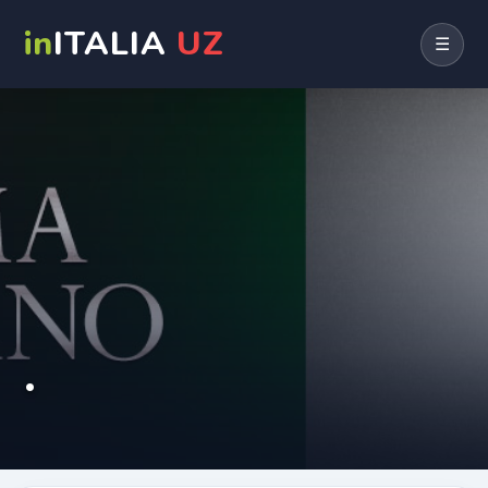
in
ITALIA
UZ
☰
.