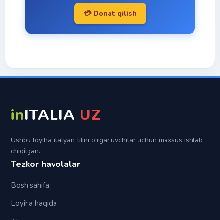
Con
💳 Donat qilish
Italyan imo-ishoralari
Trapassato prossimo
Da
Topiklar
Trapassato remoto
Di
Futuro semplice
In
Futuro anteriore
Per
Su
in
ITALIA
UZ
Tra (fra)
Ushbu loyiha italyan tilini o'rganuvchilar uchun maxsus ishlab
chiqilgan.
Tezkor havolalar
Bosh sahifa
Loyiha haqida