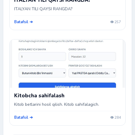
ITALYAN TILI QAYSI RANGDA?
ITALYAN TILI QAYSI RANGDA?
Batafsil ➔
👁️ 257
Kitobcha sahifalash
Kitob betlarini hosil qilish. Kitob sahifalagich.
Batafsil ➔
👁️ 284